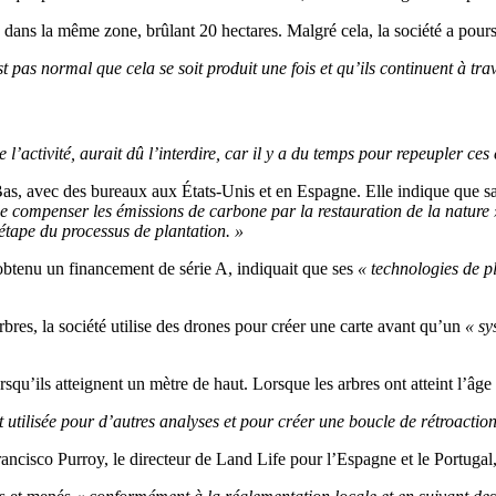
ans la même zone, brûlant 20 hectares. Malgré cela, la société a poursu
t pas normal que cela se soit produit une fois et qu’ils continuent à trav
ivité, aurait dû l’interdire, car il y a du temps pour repeupler ces colli
Bas, avec des bureaux aux États-Unis et en Espagne. Elle indique que sa
e compenser les émissions de carbone par la restauration de la nature 
e étape du processus de plantation. »
btenu un financement de série A, indiquait que ses
« technologies de pl
bres, la société utilise des drones pour créer une carte avant qu’un
« sy
u’ils atteignent un mètre de haut. Lorsque les arbres ont atteint l’âge de 
 utilisée pour d’autres analyses et pour créer une boucle de rétroactio
ncisco Purroy, le directeur de Land Life pour l’Espagne et le Portugal, 