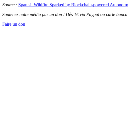
Source :
Spanish Wildfire Sparked by Blockchain-powered Autonomou
Soutenez notre média par un don ! Dès 1€ via Paypal ou carte bancai
Faire un don