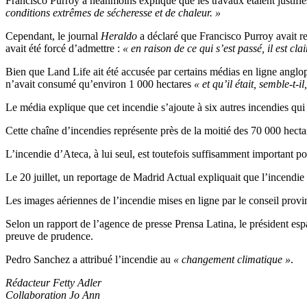
Francisco Purroy a néanmoins expliqué que les travaux étaient justifi
conditions extrêmes de sécheresse et de chaleur. »
Cependant, le journal
Heraldo
a déclaré que Francisco Purroy avait re
avait été forcé d’admettre :
« en raison de ce qui s’est passé, il est cl
Bien que Land Life ait été accusée par certains médias en ligne anglop
n’avait consumé qu’environ 1 000 hectares
« et qu’il était, semble-t-i
Le média explique que cet incendie s’ajoute à six autres incendies qui
Cette chaîne d’incendies représente près de la moitié des 70 000 hectar
L’incendie d’Ateca, à lui seul, est toutefois suffisamment important p
Le 20 juillet, un reportage de Madrid Actual expliquait que l’incendie 
Les images aériennes de l’incendie mises en ligne par le conseil provi
Selon un rapport de l’agence de presse Prensa Latina, le président espag
preuve de prudence.
Pedro Sanchez a attribué l’incendie au
« changement climatique »
.
Rédacteur Fetty Adler
Collaboration Jo Ann