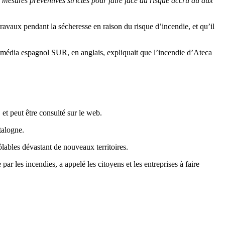
mesures préventives strictes pour faire face au risque accru dû aux
ravaux pendant la sécheresse en raison du risque d’incendie, et qu’il
le média espagnol SUR, en anglais, expliquait que l’incendie d’Ateca
et peut être consulté sur le web.
talogne.
lables dévastant de nouveaux territoires.
ar les incendies, a appelé les citoyens et les entreprises à faire