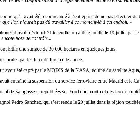
és et menés
« conformément à la réglementation locale et en suivant des 
connu qu’il avait été recommandé à l’entreprise de ne pas effectuer de t
air que l’on n’aurait pas dû travailler à ce moment-là à cet endroit. »
hones d’avoir déclenché l’incendie, un article publié le 19 juillet par 
l, encore hors de contrôle ».
 ont brûlé une surface de 30 000 hectares en quelques jours.
es brûlés par les feux de forêt cette année.
our avoir été capté par le MODIS de la NASA, équipé du satellite Aqua, 
avait entraîné la suspension du service ferroviaire entre Madrid et la Ca
ncial de Saragosse et republiées sur YouTube montrent des feux incontrô
nol Pedro Sanchez, qui s’est rendu le 20 juillet dans la région touchée p