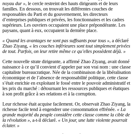
noyau dur »
, le cercle restreint des hauts dirigeants et de leurs
familles. En dessous, on trouvait les différentes couches de
responsables du Parti et du gouvernement, les directeurs
d’entreprises publiques et privées, les fonctionnaires et les cadres
supérieurs. Les ouvriers occupaient une place prépondérante. Les
paysans, quant à eux, occupaient la dernière place.
« Quand les avantages ne sont pas suffisants pour tous »
, a déclaré
Zhao Ziyang,
« les couches inférieures sont tout simplement privées
de tout. Parfois, on leur retire même ce qu’elles possèdent déjà. »
Cette nouvelle strate dirigeante, a affirmé Zhao Ziyang, avait donné
naissance à ce qu’il convient d’appeler par son vrai nom : une classe
capitaliste bureaucratique. Née de la combinaison de la libéralisation
économique et de l’absence de responsabilité politique, cette classe
s’était enrichie en exploitant le fossé entre le pouvoir administratif et
les prix du marché : détournant les ressources publiques et étatiques
à son profit grâce à ses relations et à la corruption.
Leur richesse était acquise facilement. Or, observait Zhao Ziyang, la
richesse facile tend à engendrer une consommation effrénée.
« La
grande majorité du peuple considère cette classe comme la cible de
la révolution »
, a-t-il déclaré.
« Un jour, une lutte violente pourrait
éclater. »