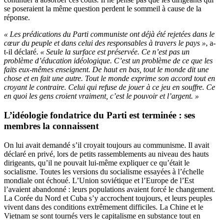
se poseraient la même question perdent le sommeil à cause de la
réponse.
« Les prédications du Parti communiste ont déjà été rejetées dans le
cœur du peuple et dans celui des responsables à travers le pays »
, a-
t-il déclaré.
« Seule la surface est préservée. Ce n’est pas un
problème d’éducation idéologique. C’est un problème de ce que les
faits eux-mêmes enseignent. De haut en bas, tout le monde dit une
chose et en fait une autre. Tout le monde exprime son accord tout en
croyant le contraire. Celui qui refuse de jouer à ce jeu en souffre. Ce
en quoi les gens croient vraiment, c’est le pouvoir et l’argent. »
L’idéologie fondatrice du Parti est terminée : ses
membres la connaissent
On lui avait demandé s’il croyait toujours au communisme. Il avait
déclaré en privé, lors de petits rassemblements au niveau des hauts
dirigeants, qu’il ne pouvait lui-même expliquer ce qu’était le
socialisme. Toutes les versions du socialisme essayées à l’échelle
mondiale ont échoué. L’Union soviétique et l’Europe de l’Est
l’avaient abandonné : leurs populations avaient forcé le changement.
La Corée du Nord et Cuba s’y accrochent toujours, et leurs peuples
vivent dans des conditions extrêmement difficiles. La Chine et le
Vietnam se sont tournés vers le capitalisme en substance tout en