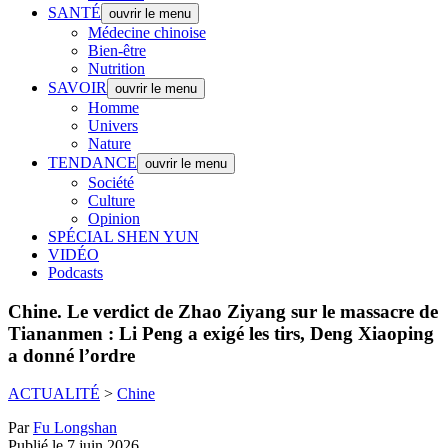
SANTÉ
ouvrir le menu
Médecine chinoise
Bien-être
Nutrition
SAVOIR
ouvrir le menu
Homme
Univers
Nature
TENDANCE
ouvrir le menu
Société
Culture
Opinion
SPÉCIAL SHEN YUN
VIDÉO
Podcasts
Chine.
Le verdict de Zhao Ziyang sur le massacre de
Tiananmen : Li Peng a exigé les tirs, Deng Xiaoping
a donné l’ordre
ACTUALITÉ
>
Chine
Par
Fu Longshan
Publié le 7 juin 2026