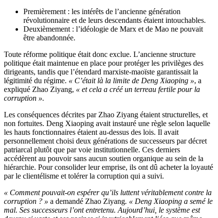
Premièrement : les intérêts de l’ancienne génération
révolutionnaire et de leurs descendants étaient intouchables.
Deuxièmement : l’idéologie de Marx et de Mao ne pouvait
être abandonnée.
Toute réforme politique était donc exclue. L’ancienne structure
politique était maintenue en place pour protéger les privilèges des
dirigeants, tandis que l’étendard marxiste-maoïste garantissait la
légitimité du régime.
« C’était là la limite de Deng Xiaoping »
, a
expliqué Zhao Ziyang,
« et cela a créé un terreau fertile pour la
corruption ».
Les conséquences décrites par Zhao Ziyang étaient structurelles, et
non fortuites. Deng Xiaoping avait instauré une règle selon laquelle
les hauts fonctionnaires étaient au-dessus des lois. Il avait
personnellement choisi deux générations de successeurs par décret
patriarcal plutôt que par voie institutionnelle. Ces derniers
accédèrent au pouvoir sans aucun soutien organique au sein de la
hiérarchie. Pour consolider leur emprise, ils ont dû acheter la loyauté
par le clientélisme et tolérer la corruption qui a suivi.
« Comment pouvait-on espérer qu’ils luttent véritablement contre la
corruption ? »
a demandé Zhao Ziyang
. « Deng Xiaoping a semé le
mal. Ses successeurs l’ont entretenu. Aujourd’hui, le système est