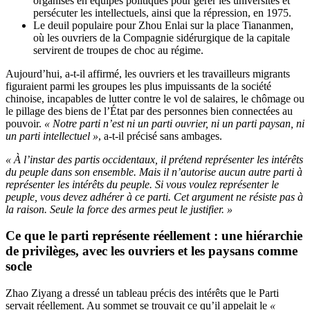
organisés en équipes politiques pour gérer les universités et
persécuter les intellectuels, ainsi que la répression, en 1975.
Le deuil populaire pour Zhou Enlai sur la place Tiananmen,
où les ouvriers de la Compagnie sidérurgique de la capitale
servirent de troupes de choc au régime.
Aujourd’hui, a-t-il affirmé, les ouvriers et les travailleurs migrants
figuraient parmi les groupes les plus impuissants de la société
chinoise, incapables de lutter contre le vol de salaires, le chômage ou
le pillage des biens de l’État par des personnes bien connectées au
pouvoir.
« Notre parti n’est ni un parti ouvrier, ni un parti paysan, ni
un parti intellectuel »
, a-t-il précisé sans ambages.
« À l’instar des partis occidentaux, il prétend représenter les intérêts
du peuple dans son ensemble. Mais il n’autorise aucun autre parti à
représenter les intérêts du peuple. Si vous voulez représenter le
peuple, vous devez adhérer à ce parti. Cet argument ne résiste pas à
la raison. Seule la force des armes peut le justifier. »
Ce que le parti représente réellement : une hiérarchie
de privilèges, avec les ouvriers et les paysans comme
socle
Zhao Ziyang a dressé un tableau précis des intérêts que le Parti
servait réellement. Au sommet se trouvait ce qu’il appelait le
«