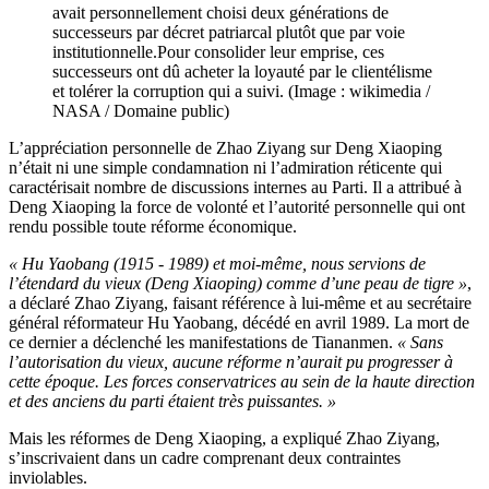
avait personnellement choisi deux générations de
successeurs par décret patriarcal plutôt que par voie
institutionnelle.Pour consolider leur emprise, ces
successeurs ont dû acheter la loyauté par le clientélisme
et tolérer la corruption qui a suivi. (Image : wikimedia /
NASA / Domaine public)
L’appréciation personnelle de Zhao Ziyang sur Deng Xiaoping
n’était ni une simple condamnation ni l’admiration réticente qui
caractérisait nombre de discussions internes au Parti. Il a attribué à
Deng Xiaoping la force de volonté et l’autorité personnelle qui ont
rendu possible toute réforme économique.
« Hu Yaobang (1915 - 1989) et moi-même, nous servions de
l’étendard du vieux (Deng Xiaoping) comme d’une peau de tigre »
,
a déclaré Zhao Ziyang, faisant référence à lui-même et au secrétaire
général réformateur Hu Yaobang, décédé en avril 1989. La mort de
ce dernier a déclenché les manifestations de Tiananmen.
« Sans
l’autorisation du vieux, aucune réforme n’aurait pu progresser à
cette époque. Les forces conservatrices au sein de la haute direction
et des anciens du parti étaient très puissantes. »
Mais les réformes de Deng Xiaoping, a expliqué Zhao Ziyang,
s’inscrivaient dans un cadre comprenant deux contraintes
inviolables.