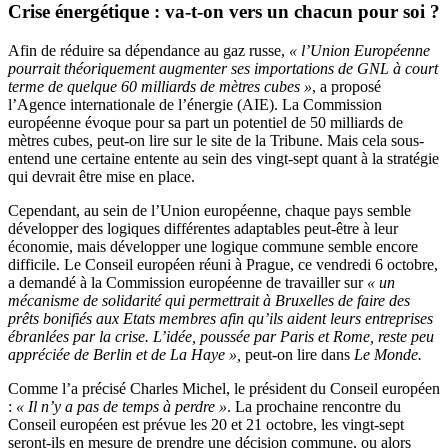
Crise énergétique
: va-t-on vers un chacun pour soi ?
Afin de réduire sa dépendance au gaz russe,
« l’Union Européenne
pourrait théoriquement augmenter ses importations de GNL à court
terme de quelque 60 milliards de mètres cubes »
, a proposé
l’Agence internationale de l’énergie (AIE). La Commission
européenne évoque pour sa part un potentiel de 50 milliards de
mètres cubes, peut-on lire sur le site de la Tribune. Mais cela sous-
entend une certaine entente au sein des vingt-sept quant à la stratégie
qui devrait être mise en place.
Cependant, au sein de l’Union européenne, chaque pays semble
développer des logiques différentes adaptables peut-être à leur
économie, mais développer une logique commune semble encore
difficile. Le Conseil européen réuni à Prague, ce vendredi 6 octobre,
a demandé à la Commission européenne de travailler sur
« un
mécanisme de solidarité qui permettrait à Bruxelles de faire des
prêts bonifiés aux Etats membres afin qu’ils aident leurs entreprises
ébranlées par la crise. L’idée, poussée par Paris et Rome, reste peu
appréciée de Berlin et de La Haye »,
peut-on lire dans
Le Monde.
Comme l’a précisé Charles Michel, le président du Conseil européen
:
« Il n’y a pas de temps à perdre »
. La prochaine rencontre du
Conseil européen est prévue les 20 et 21 octobre, les vingt-sept
seront-ils en mesure de prendre une décision commune, ou alors