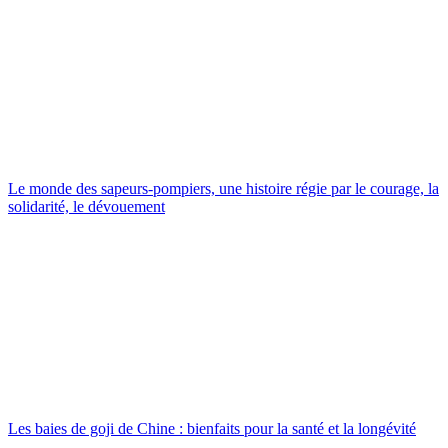
Le monde des sapeurs-pompiers, une histoire régie par le courage, la
solidarité, le dévouement
Les baies de goji de Chine : bienfaits pour la santé et la longévité