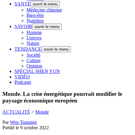
SANTÉ
ouvrir le menu
Médecine chinoise
Bien-être
Nutrition
SAVOIR
ouvrir le menu
Homme
Univers
Nature
TENDANCE
ouvrir le menu
Société
Culture
Opinion
SPÉCIAL SHEN YUN
VIDÉO
Podcasts
Monde.
La crise énergétique pourrait modifier le
paysage économique européen
ACTUALITÉ
>
Monde
Par
Wen Tianqing
Publié le 9 octobre 2022