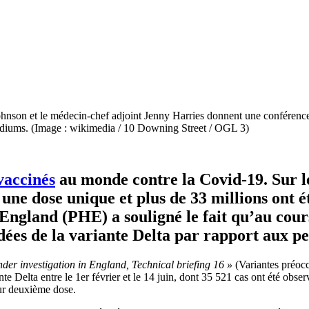
Johnson et le médecin-chef adjoint Jenny Harries donnent une conféren
podiums. (Image : wikimedia / 10 Downing Street / OGL 3)
vaccinés
au monde contre la Covid-19. Sur le
 une dose unique et plus de 33 millions ont 
England (PHE) a souligné le fait qu’au cour
ées de la variante Delta par rapport aux p
der investigation in England, Technical briefing 16 »
(Variantes préoc
nte Delta entre le 1er février et le 14 juin, dont 35 521 cas ont été ob
eur deuxième dose.