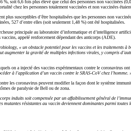
36 %, soit 6,6 fois plus élevé que celui des personnes non vaccinées (0,
talité chez les personnes totalement vaccinées et non vaccinées étaient
t plus susceptibles d’être hospitalisées que les personnes non vaccinée
inées, 527 d’entre elles (soit seulement 1,48 %) ont été hospitalisées.
heuse principale au laboratoire d’informatique et d’intelligence artif
es vaccins, appelé renforcement dépendant des anticorps (ADE).
robiology,
« un obstacle potentiel pour les vaccins et les traitements à 
ugmenter la gravité de multiples infections virales, y compris d’autres 
quels on a injecté des vaccins expérimentaux contre le coronavirus on
rocéder à l’application d’un vaccin contre le SRAS-CoV chez l’homme. 
ontre les coronavirus peuvent modifier la façon dont le système immunit
tômes de paralysie de Bell ou de zona.
anticorps induits soit compensée par un affaiblissement général de l’i
ches mutantes résistantes au vaccin deviennent dominantes parmi toute