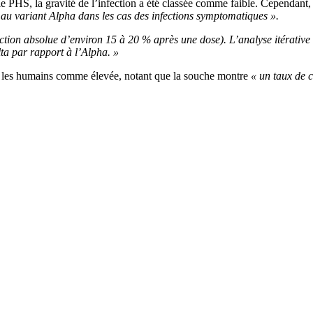
le PHS, la gravité de l’infection a été classée comme faible. Cependant
t au variant Alpha dans les cas des infections symptomatiques ».
tion absolue d’environ 15 à 20 % après une dose). L’analyse itérative c
lta par rapport à l’Alpha. »
tre les humains comme élevée, notant que la souche montre
« un taux de 