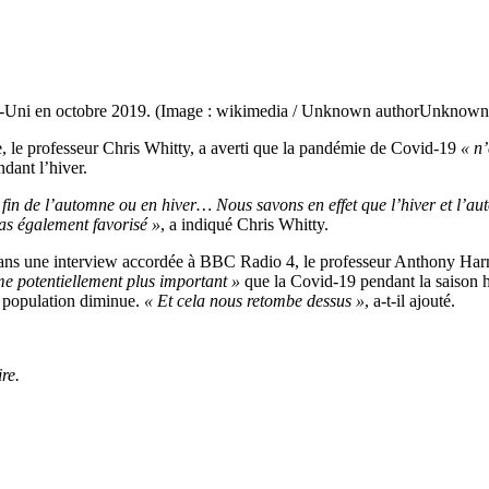
-Uni en octobre 2019. (Image : wikimedia / Unknown authorUnknown
e, le professeur Chris Whitty, a averti que la pandémie de Covid-19
« n’
ndant l’hiver.
n de l’automne ou en hiver… Nous savons en effet que l’hiver et l’automn
pas également favorisé »
, a indiqué Chris Whitty.
ans une interview accordée à BBC Radio 4, le professeur Anthony Harnd
e potentiellement plus important »
que la Covid-19 pendant la saison hiv
a population diminue.
« Et cela nous retombe dessus »
, a-t-il ajouté.
re.