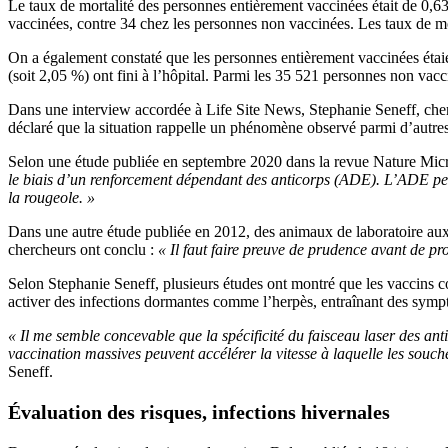
Le taux de mortalité des personnes entièrement vaccinées était de 0,6
vaccinées, contre 34 chez les personnes non vaccinées. Les taux de mor
On a également constaté que les personnes entièrement vaccinées étaien
(soit 2,05 %) ont fini à l’hôpital. Parmi les 35 521 personnes non vacc
Dans une interview accordée à Life Site News, Stephanie Seneff, cherc
déclaré que la situation rappelle un phénomène observé parmi d’autr
Selon une étude publiée en septembre 2020 dans la revue Nature Mic
le biais d’un renforcement dépendant des anticorps (ADE). L’ADE peut a
la rougeole. »
Dans une autre étude publiée en 2012, des animaux de laboratoire aux
chercheurs ont conclu :
« Il faut faire preuve de prudence avant de p
Selon Stephanie Seneff, plusieurs études ont montré que les vaccins c
activer des infections dormantes comme l’herpès, entraînant des symp
« Il me semble concevable que la spécificité du faisceau laser des 
vaccination massives peuvent accélérer la vitesse à laquelle les sou
Seneff.
Évaluation des risques, infections hivernales