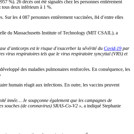
0957 %). 26 décès ont été signalés chez les personnes entièrement
 tous deux inférieurs à 1 %.
s. Sur les 4 087 personnes entièrement vaccinées, 84 d’entre elles
icielle du Massachusetts Institute of Technology (MIT CSAIL), a
base d’anticorps est le risque d’exacerber la sévérité du
Covid-19
par
virus respiratoires tels que le virus respiratoire syncytial (VRS) et
t développé des maladies pulmonaires renforcées. En conséquence, les
»
aire humain réagit aux infections. En outre, les vaccins peuvent
mmunité innée… Je soupçonne également que les campagnes de
s les souches (de coronavirus) SRAS-Co-V2 »
, a indiqué Stephanie