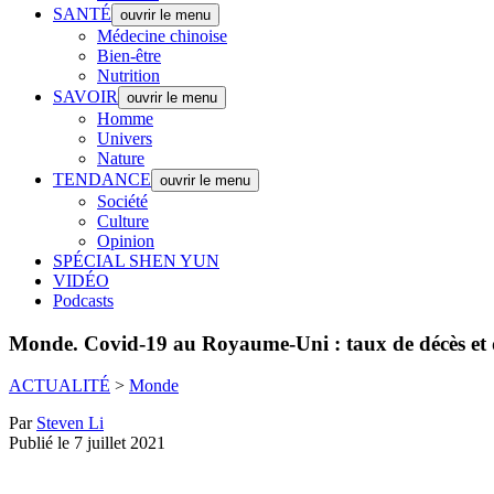
SANTÉ
ouvrir le menu
Médecine chinoise
Bien-être
Nutrition
SAVOIR
ouvrir le menu
Homme
Univers
Nature
TENDANCE
ouvrir le menu
Société
Culture
Opinion
SPÉCIAL SHEN YUN
VIDÉO
Podcasts
Monde.
Covid-19 au Royaume-Uni : taux de décès et d’
ACTUALITÉ
>
Monde
Par
Steven Li
Publié le 7 juillet 2021