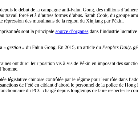
epuis le début de la campagne anti-Falun Gong, des millions d’adhérents
e, au travail forcé et à d’autres formes d’abus. Sarah Cook, du groupe 
te répression des musulmans de la région du Xinjiang par Pékin.
mprisonnés sont la principale
source d’organes
dans l’industrie lucrative
la
« gestion »
du Falun Gong. En 2015, un article du
People’s Daily
, g
caines ont durci leur position vis-à-vis de Pékin en imposant des sanctio
e l’homme.
législative chinoise contrôlée par le régime pour leur rôle dans l’adopt
s sanctions de l’été en ciblant d’abord le personnel de la police de Hon
onctionnaire du PCC chargé depuis longtemps de faire respecter le cont