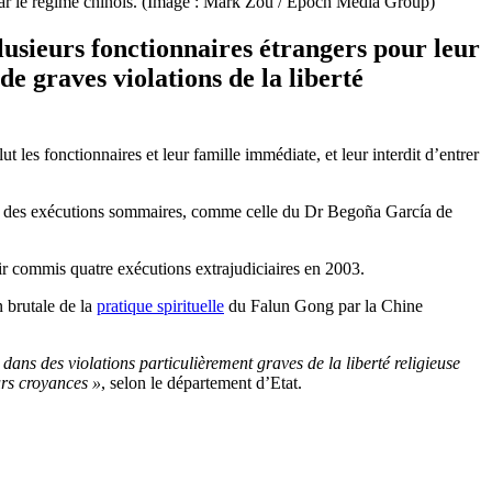
e par le régime chinois. (Image : Mark Zou / Epoch Média Group)
usieurs fonctionnaires étrangers pour leur
e graves violations de la liberté
t les fonctionnaires et leur famille immédiate, et leur interdit d’entrer
is des exécutions sommaires, comme celle du Dr Begoña García de
oir commis quatre exécutions extrajudiciaires en 2003.
 brutale de la
pratique spirituelle
du Falun Gong par la Chine
dans des violations particulièrement graves de la liberté religieuse
urs croyances »
, selon le département d’Etat.