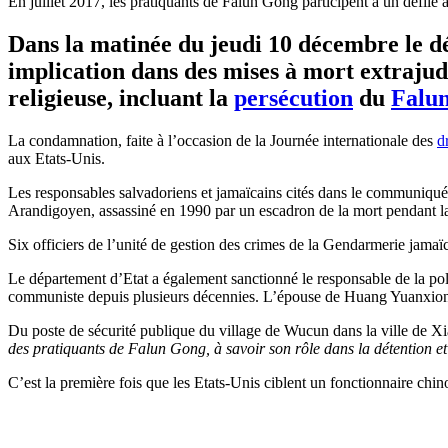
En juillet 2017, les pratiquants de Falun Gong participent à un défil
Dans la matinée du jeudi 10 décembre le d
implication dans des mises à mort extrajudi
religieuse, incluant la
persécution
du
Falu
La condamnation, faite à l’occasion de la Journée internationale des
d
aux Etats-Unis.
Les responsables salvadoriens et jamaïcains cités dans le communiq
Arandigoyen, assassiné en 1990 par un escadron de la mort pendant la
Six officiers de l’unité de gestion des crimes de la Gendarmerie jamaï
Le département d’Etat a également sanctionné le responsable de la po
communiste depuis plusieurs décennies. L’épouse de Huang Yuanxiong 
Du poste de sécurité publique du village de Wucun dans la ville de X
des pratiquants de Falun Gong, à savoir son rôle dans la détention et
C’est la première fois que les Etats-Unis ciblent un fonctionnaire chi