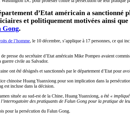
é à Washington DC pour protester contre la persécution de leur pratiqu
épartement d’Etat américain a sanctionné pl
ciaires et politiquement motivées ainsi que d
n Gong
.
roits de l’homme
, le 10 décembre, s’applique à 17 personnes, ce qui inclu
ué de presse du secrétaire d’Etat américain Mike Pompeo avaient comm
 guerre civile au Salvador.
caine ont été désignés et sanctionnés par le département d’Etat pour av
lice chinoise Huang Yuanxiong pour son implication dans la persécution
est incluse dans la décision.
iamen située au sud-est de la Chine, Huang Yuanxiong, a été
« impliqué 
 l’interrogatoire des pratiquants de Falun Gong pour la pratique de le
nois pour la persécution du Falun Gong.