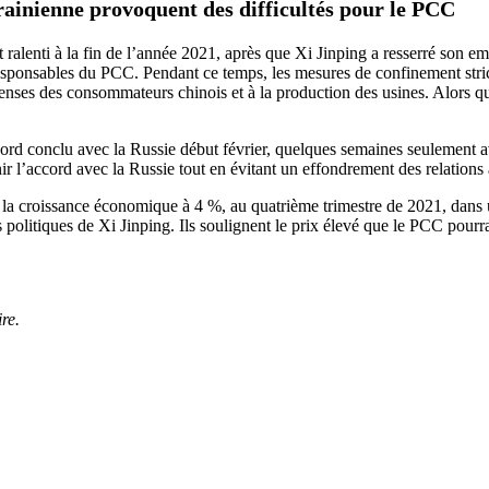
rainienne provoquent des difficultés pour le PCC
ralenti à la fin de l’année 2021, après que Xi Jinping a resserré son em
s responsables du PCC. Pendant ce temps, les mesures de confinement str
ses des consommateurs chinois et à la production des usines. Alors que
ccord conclu avec la Russie début février, quelques semaines seulement av
nir l’accord avec la Russie tout en évitant un effondrement des relations
 la croissance économique à 4 %, au quatrième trimestre de 2021, dans 
es politiques de Xi Jinping. Ils soulignent le prix élevé que le PCC pour
re.