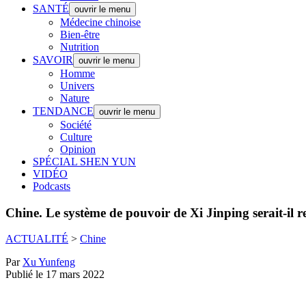
SANTÉ
ouvrir le menu
Médecine chinoise
Bien-être
Nutrition
SAVOIR
ouvrir le menu
Homme
Univers
Nature
TENDANCE
ouvrir le menu
Société
Culture
Opinion
SPÉCIAL SHEN YUN
VIDÉO
Podcasts
Chine.
Le système de pouvoir de Xi Jinping serait-il r
ACTUALITÉ
>
Chine
Par
Xu Yunfeng
Publié le 17 mars 2022