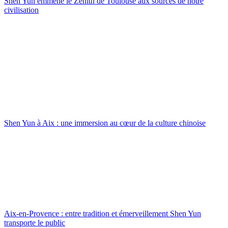
Shen Yun emmène le Zénith de Toulouse aux sources de notre
civilisation
Shen Yun à Aix : une immersion au cœur de la culture chinoise
Aix-en-Provence : entre tradition et émerveillement Shen Yun
transporte le public