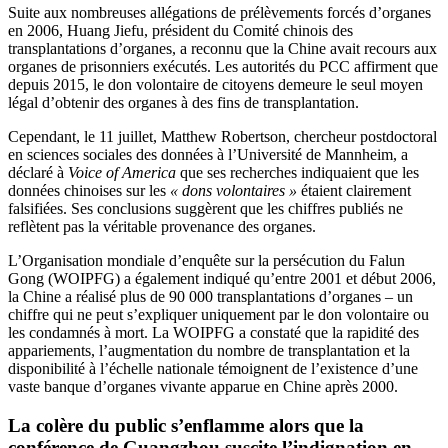
Suite aux nombreuses allégations de prélèvements forcés d’organes
en 2006, Huang Jiefu, président du Comité chinois des
transplantations d’organes, a reconnu que la Chine avait recours aux
organes de prisonniers exécutés. Les autorités du PCC affirment que
depuis 2015, le don volontaire de citoyens demeure le seul moyen
légal d’obtenir des organes à des fins de transplantation.
Cependant, le 11 juillet, Matthew Robertson, chercheur postdoctoral
en sciences sociales des données à l’Université de Mannheim, a
déclaré à
Voice of America
que ses recherches indiquaient que les
données chinoises sur les
« dons volontaires »
étaient clairement
falsifiées. Ses conclusions suggèrent que les chiffres publiés ne
reflètent pas la véritable provenance des organes.
L’Organisation mondiale d’enquête sur la persécution du Falun
Gong (WOIPFG) a également indiqué qu’entre 2001 et début 2006,
la Chine a réalisé plus de 90 000 transplantations d’organes – un
chiffre qui ne peut s’expliquer uniquement par le don volontaire ou
les condamnés à mort. La WOIPFG a constaté que la rapidité des
appariements, l’augmentation du nombre de transplantation et la
disponibilité à l’échelle nationale témoignent de l’existence d’une
vaste banque d’organes vivante apparue en Chine après 2000.
La colère du public s’enflamme alors que la
conférence de Guangzhou suscite l’indignation en