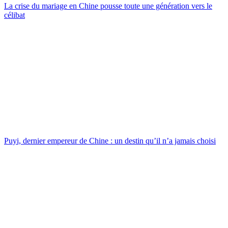
La crise du mariage en Chine pousse toute une génération vers le
célibat
Puyi, dernier empereur de Chine : un destin qu’il n’a jamais choisi