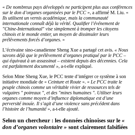
«
De nombreux pays développés ne participent plus aux conférences
sur le don d’organes organisées par le PCC
», a affirmé M. Liu. «
Ils utilisent un vernis académique, mais la communauté
internationale connaît déjà la vérité. Qualifier l’événement de
"Chine-International" vise simplement à tromper les citoyens
chinois et le monde entier, un moyen de dissimuler leurs
prélèvements forcés d’organes
. »
L’écrivaine sino-canadienne Sheng Xue a partagé cet avis.
« Nous
savons déjà que le prélèvement d’organes pratiqué par le PCC –
qui équivaut à un assassinat – existent depuis des décennies. Cela
est parfaitement documenté »
, a-t-elle expliqué.
Selon Mme Sheng Xue, le PCC tente d’intégrer ce système à son
initiative mondiale de «
Ceinture et Route
». «
Le PCC traite le
peuple chinois comme un véritable vivier de ressources tels de
vulgaires " poireaux ", et des "mines humaines ". Utiliser leurs
organes comme moyen d’influence diplomatique est d’une
perversité inouïe. Il s’agit d’une violence sans précédent dans
l’histoire de l’humanité
», a-t-elle ajouté.
Selon un chercheur : les données chinoises sur le
«
don d’organes volontaire »
sont clairement falsifiées