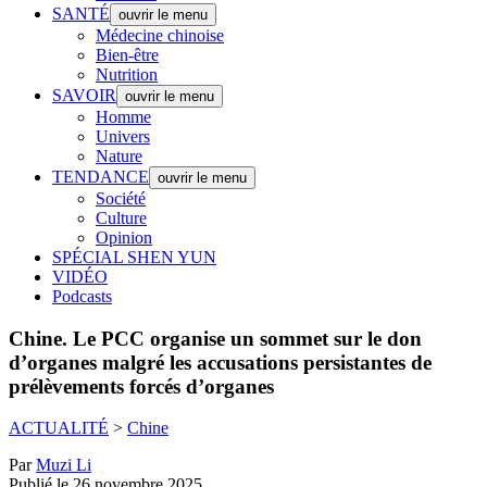
SANTÉ
ouvrir le menu
Médecine chinoise
Bien-être
Nutrition
SAVOIR
ouvrir le menu
Homme
Univers
Nature
TENDANCE
ouvrir le menu
Société
Culture
Opinion
SPÉCIAL SHEN YUN
VIDÉO
Podcasts
Chine.
Le PCC organise un sommet sur le don
d’organes malgré les accusations persistantes de
prélèvements forcés d’organes
ACTUALITÉ
>
Chine
Par
Muzi Li
Publié le 26 novembre 2025