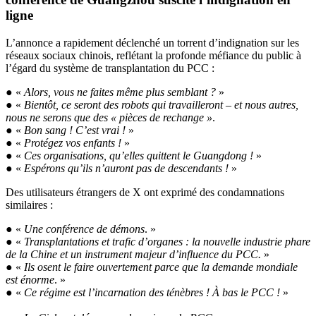
ligne
L’annonce a rapidement déclenché un torrent d’indignation sur les
réseaux sociaux chinois, reflétant la profonde méfiance du public à
l’égard du système de transplantation du PCC :
● «
Alors, vous ne faites même plus semblant ?
»
● «
Bientôt, ce seront des robots qui travailleront – et nous autres,
nous ne serons que des « pièces de rechange »
.
● «
Bon sang ! C’est vrai !
»
● «
Protégez vos enfants !
»
● «
Ces organisations, qu’elles quittent le Guangdong !
»
● «
Espérons qu’ils n’auront pas de descendants !
»
Des utilisateurs étrangers de X ont exprimé des condamnations
similaires :
● «
Une conférence de démons
. »
● «
Transplantations et trafic d’organes : la nouvelle industrie phare
de la Chine et un instrument majeur d’influence du PCC.
»
● «
Ils osent le faire ouvertement parce que la demande mondiale
est énorme
. »
● «
Ce régime est l’incarnation des ténèbres ! À bas le PCC !
»