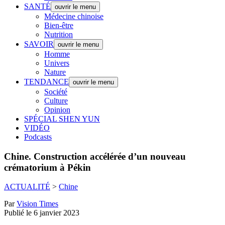
SANTÉ
ouvrir le menu
Médecine chinoise
Bien-être
Nutrition
SAVOIR
ouvrir le menu
Homme
Univers
Nature
TENDANCE
ouvrir le menu
Société
Culture
Opinion
SPÉCIAL SHEN YUN
VIDÉO
Podcasts
Chine.
Construction accélérée d’un nouveau
crématorium à Pékin
ACTUALITÉ
>
Chine
Par
Vision Times
Publié le 6 janvier 2023