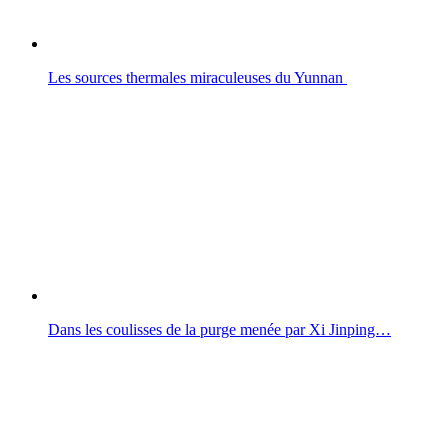
Les sources thermales miraculeuses du Yunnan
Dans les coulisses de la purge menée par Xi Jinping…