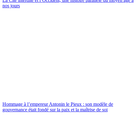
La Cité interdite et l’Occident, une histoire parallèle du moyen âge à
nos jours
Hommage à l’empereur Antonin le Pieux : son modèle de
gouvernance était fondé sur la paix et la maîtrise de soi