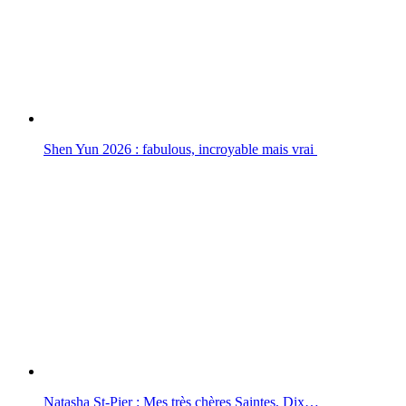
Shen Yun 2026 : fabulous, incroyable mais vrai
Natasha St-Pier : Mes très chères Saintes, Dix…