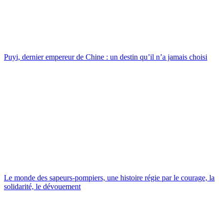
Puyi, dernier empereur de Chine : un destin qu’il n’a jamais choisi
Le monde des sapeurs-pompiers, une histoire régie par le courage, la
solidarité, le dévouement