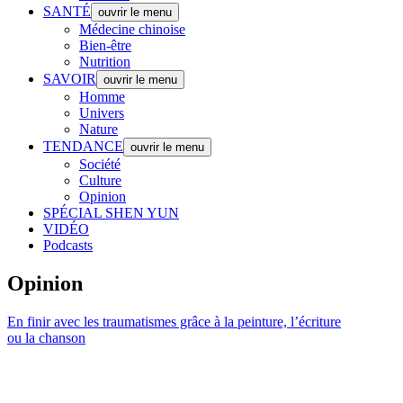
SANTÉ
ouvrir le menu
Médecine chinoise
Bien-être
Nutrition
SAVOIR
ouvrir le menu
Homme
Univers
Nature
TENDANCE
ouvrir le menu
Société
Culture
Opinion
SPÉCIAL SHEN YUN
VIDÉO
Podcasts
Opinion
En finir avec les traumatismes grâce à la peinture, l’écriture
ou la chanson