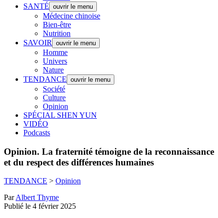
SANTÉ
ouvrir le menu
Médecine chinoise
Bien-être
Nutrition
SAVOIR
ouvrir le menu
Homme
Univers
Nature
TENDANCE
ouvrir le menu
Société
Culture
Opinion
SPÉCIAL SHEN YUN
VIDÉO
Podcasts
Opinion.
La fraternité témoigne de la reconnaissance
et du respect des différences humaines
TENDANCE
>
Opinion
Par
Albert Thyme
Publié le 4 février 2025