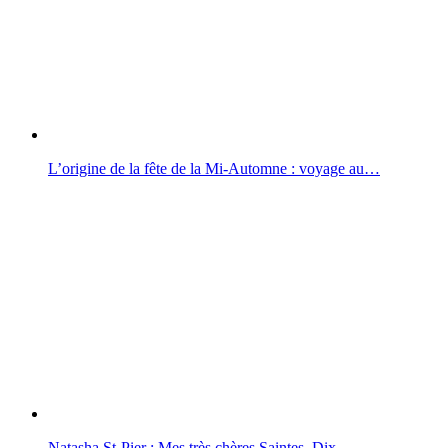
L’origine de la fête de la Mi-Automne : voyage au…
Natasha St-Pier : Mes très chères Saintes, Dix…