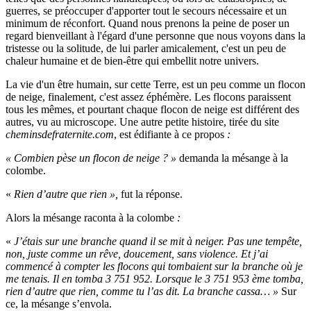
guerres, se préoccuper d'apporter tout le secours nécessaire et un
minimum de réconfort. Quand nous prenons la peine de poser un
regard bienveillant à l'égard d'une personne que nous voyons dans la
tristesse ou la solitude, de lui parler amicalement, c'est un peu de
chaleur humaine et de bien-être qui embellit notre univers.
La vie d'un être humain, sur cette Terre, est un peu comme un flocon
de neige, finalement, c'est assez éphémère. Les flocons paraissent
tous les mêmes, et pourtant chaque flocon de neige est différent des
autres, vu au microscope. Une autre petite histoire, tirée du site
cheminsdefraternite.com
, est édifiante à ce propos
:
« Combien pèse un flocon de neige ? »
demanda la mésange à la
colombe.
«
Rien d’autre que rien »,
fut la réponse.
Alors la mésange raconta à la colombe
:
«
J’étais sur une branche quand il se mit à neiger. Pas une tempête,
non, juste comme un rêve, doucement, sans violence. Et j’ai
commencé à compter les flocons qui tombaient sur la branche où je
me tenais. Il en tomba 3 751 952. Lorsque le 3 751 953 ème tomba,
rien d’autre que rien, comme tu l’as dit. La branche cassa… »
Sur
ce, la mésange s’envola.