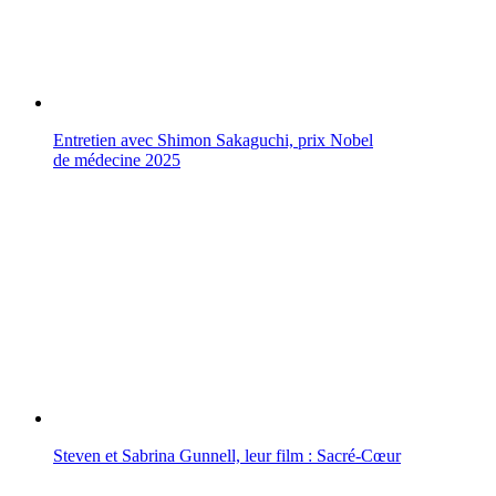
Entretien avec Shimon Sakaguchi, prix Nobel
de médecine 2025
Steven et Sabrina Gunnell, leur film : Sacré-Cœur