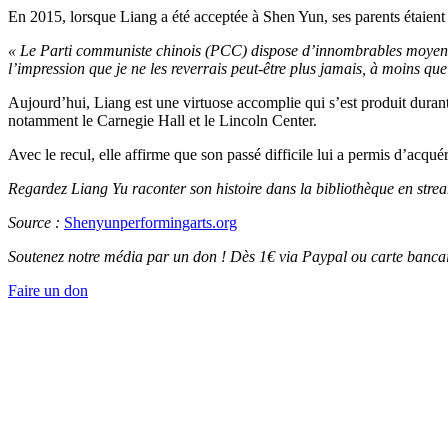
En 2015, lorsque Liang a été acceptée à Shen Yun, ses parents étaient fou
« Le Parti communiste chinois (PCC) dispose d’innombrables moyens po
l’impression que je ne les reverrais peut-être plus jamais, à moins que 
Aujourd’hui, Liang est une virtuose accomplie qui s’est produit dur
notamment le Carnegie Hall et le Lincoln Center.
Avec le recul, elle affirme que son passé difficile lui a permis d’acqu
Regardez Liang Yu raconter son histoire dans la bibliothèque en str
Source :
Shenyunperformingarts.org
Soutenez notre média par un don ! Dès 1€ via Paypal ou carte bancai
Faire un don