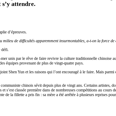
 s’y attendre.
mplie d’épreuves.
u milieu de difficultés apparemment insurmontables, a-t-on la force de
e défi.
er unis par le rêve de faire revivre la culture traditionnelle chinoise 
t des équipes provenant de plus de vingt-quatre pays.
rejoint Shen Yun et les raisons qui l’ont encouragé à le faire. Mais parm
communiste chinois sévit depuis plus de vingt ans. Certains artistes, dont
ns et s’est classée première dans de nombreuses compétitions au cours 
 la fillette a pris fin : sa mère a été arrêtée à plusieurs reprises pour