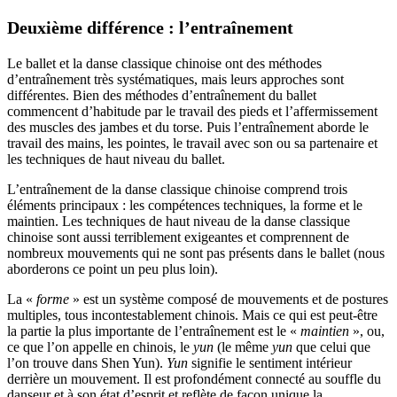
Deuxième différence : l’entraînement
Le ballet et la danse classique chinoise ont des méthodes
d’entraînement très systématiques, mais leurs approches sont
différentes. Bien des méthodes d’entraînement du ballet
commencent d’habitude par le travail des pieds et l’affermissement
des muscles des jambes et du torse. Puis l’entraînement aborde le
travail des mains, les pointes, le travail avec son ou sa partenaire et
les techniques de haut niveau du ballet.
L’entraînement de la danse classique chinoise comprend trois
éléments principaux : les compétences techniques, la forme et le
maintien. Les techniques de haut niveau de la danse classique
chinoise sont aussi terriblement exigeantes et comprennent de
nombreux mouvements qui ne sont pas présents dans le ballet (nous
aborderons ce point un peu plus loin).
La «
forme
» est un système composé de mouvements et de postures
multiples, tous incontestablement chinois. Mais ce qui est peut-être
la partie la plus importante de l’entraînement est le «
maintien
», ou,
ce que l’on appelle en chinois, le
yun
(le même
yun
que celui que
l’on trouve dans Shen Yun).
Yun
signifie le sentiment intérieur
derrière un mouvement. Il est profondément connecté au souffle du
danseur et à son état d’esprit et reflète de façon unique la