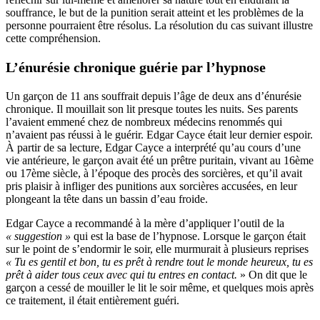
souffrance, le but de la punition serait atteint et les problèmes de la
personne pourraient être résolus. La résolution du cas suivant illustre
cette compréhension.
L’énurésie chronique guérie par l’hypnose
Un garçon de 11 ans souffrait depuis l’âge de deux ans d’énurésie
chronique. Il mouillait son lit presque toutes les nuits. Ses parents
l’avaient emmené chez de nombreux médecins renommés qui
n’avaient pas réussi à le guérir. Edgar Cayce était leur dernier espoir.
À partir de sa lecture, Edgar Cayce a interprété qu’au cours d’une
vie antérieure, le garçon avait été un prêtre puritain, vivant au 16ème
ou 17ème siècle, à l’époque des procès des sorcières, et qu’il avait
pris plaisir à infliger des punitions aux sorcières accusées, en leur
plongeant la tête dans un bassin d’eau froide.
Edgar Cayce a recommandé à la mère d’appliquer l’outil de la
« suggestion »
qui est la base de l’hypnose. Lorsque le garçon était
sur le point de s’endormir le soir, elle murmurait à plusieurs reprises
« Tu es gentil et bon, tu es prêt à rendre tout le monde heureux, tu es
prêt à aider tous ceux avec qui tu entres en contact.
» On dit que le
garçon a cessé de mouiller le lit le soir même, et quelques mois après
ce traitement, il était entièrement guéri.