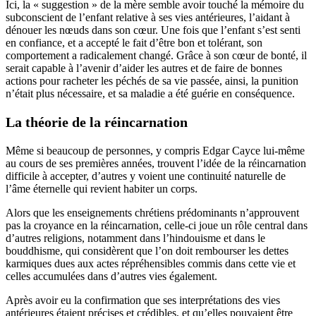
Ici, la « suggestion » de la mère semble avoir touché la mémoire du
subconscient de l’enfant relative à ses vies antérieures, l’aidant à
dénouer les nœuds dans son cœur. Une fois que l’enfant s’est senti
en confiance, et a accepté le fait d’être bon et tolérant, son
comportement a radicalement changé. Grâce à son cœur de bonté, il
serait capable à l’avenir d’aider les autres et de faire de bonnes
actions pour racheter les péchés de sa vie passée, ainsi, la punition
n’était plus nécessaire, et sa maladie a été guérie en conséquence.
La théorie de la réincarnation
Même si beaucoup de personnes, y compris Edgar Cayce lui-même
au cours de ses premières années, trouvent l’idée de la réincarnation
difficile à accepter, d’autres y voient une continuité naturelle de
l’âme éternelle qui revient habiter un corps.
Alors que les enseignements chrétiens prédominants n’approuvent
pas la croyance en la réincarnation, celle-ci joue un rôle central dans
d’autres religions, notamment dans l’hindouisme et dans le
bouddhisme, qui considèrent que l’on doit rembourser les dettes
karmiques dues aux actes répréhensibles commis dans cette vie et
celles accumulées dans d’autres vies également.
Après avoir eu la confirmation que ses interprétations des vies
antérieures étaient précises et crédibles, et qu’elles pouvaient être