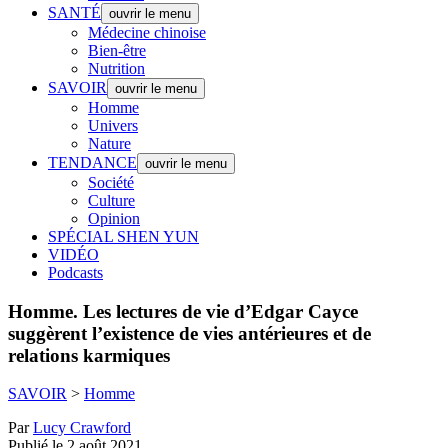
SANTÉ
ouvrir le menu
Médecine chinoise
Bien-être
Nutrition
SAVOIR
ouvrir le menu
Homme
Univers
Nature
TENDANCE
ouvrir le menu
Société
Culture
Opinion
SPÉCIAL SHEN YUN
VIDÉO
Podcasts
Homme.
Les lectures de vie d’Edgar Cayce
suggèrent l’existence de vies antérieures et de
relations karmiques
SAVOIR
>
Homme
Par
Lucy Crawford
Publié le 2 août 2021