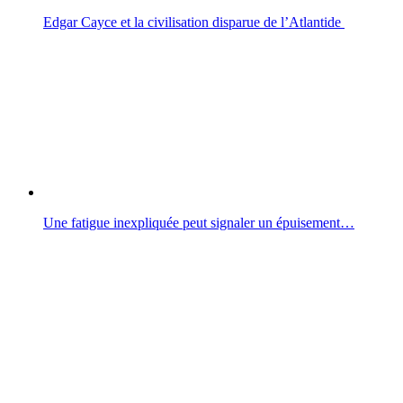
Edgar Cayce et la civilisation disparue de l’Atlantide
Une fatigue inexpliquée peut signaler un épuisement…