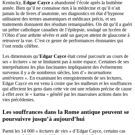
Kentucky,
Edgar Cayce
a abandonné l’école après la huitième
année. Bien qu’il ne connaisse rien à la médecine et qu’il n’ait
jamais lu de livres d’anatomie, ses diagnostics en état d’hypnose
utilisaient des termes anatomiques et médicaux précis, et ses
traitements donnaient des résultats remarquables. On dit qu’il a guéri
un prêtre catholique canadien de l’épilepsie, soulagé un lycéen de
l’Ohio d’une arthrite sévère et aidé un garçon atteint de glaucome à
retrouver la vue. C’est ce genre de performances étonnantes qui
l’ont rendu célèbre.
Les dimensions qu’
Edgar Cayce
était censé parcourir au cours de
ses
« lectures »
ne se limitaient pas à notre espace. Certaines de ses
interprétations les plus fascinantes impliquaient des événements
survenus il y a de nombreux siècles, lors d’
« incarnations
antérieures »
. En examinant les enregistrements de ses lectures,
Edgar Cayce en est venu à croire que les malheurs et les souffrances
qui affectent les gens dans cette vie ont une relation précise de cause
à effet avec le « karma » généré par les mauvaises actions dans les
vies précédentes.
Les souffrances dans la Rome antique peuvent se
poursuivre jusqu’à aujourd’hui
Parmi les 14 000
« lectures de vies »
d’Edgar Cayce, certains cas