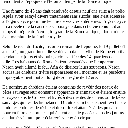
remontent à l’époque de Néron au temps de la Rome antique.
Une femme de 45 ans était paralysée depuis neuf ans suite à la polio.
Après avoir essayé divers traitements sans succès, elle s’est adressée
à Edgar Cayce pour une lecture de ses vies antérieures. Edgar Cayce
lui a révélé que la cause de sa paralysie dans cette vie remontait au
temps du règne de Néron, le tyran de la Rome antique, alors qu’elle
était membre de la famille royale.
Selon le récit de Tacite, historien romain de l’époque, le 19 juillet 64
ap. J.-C., un grand incendie se déclara dans la ville de Rome et brûla
pendant six jours et six nuits, détruisant 10 des 14 quartiers de la
ville. Les habitants de Rome étaient persuadés que l’empereur
Néron avait allumé le feu. Afin de dissiper leurs soupçons, Néron
accusa les chrétiens d’être responsables de l’incendie et les persécuta
impitoyablement tout au long de son règne de 12 ans.
De nombreux chrétiens étaient contraints de revêtir des peaux de
bêtes sauvages leur donnant l’apparence d’animaux et étaient ensuite
envoyés dans le Colisée, et livrés à des meutes de chiens ou de bêtes
sauvages qui les déchiquetaient. D’autres chrétiens étaient revêtus de
tuniques enduites de résine et de soufre et attachés à des poteaux
pour en faire des torches, qui étaient ensuite placées dans les jardins
et allumées la nuit pour éclairer les jeux du cirque.
La lecture d’Edgar Cayce a révélé que cette femme, en tant que