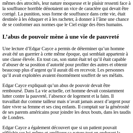
mêmes des atrocités, leur nature moqueuse et le plaisir ressenti face à
la souffrance horrible dénotaient un vice de caractère qui devait être
corrigé. La punition, sous forme de souffrance dans cette vie, était
destinée à les éduquer et à les racheter, à donner à l’âme une chance
de se conformer aux normes que le Ciel exige des êtres humains.
L’abus de pouvoir mène à une vie de pauvreté
Une lecture d’Edgar Cayce a permis de déterminer qu’un homme
avait été un guerrier à cette même époque, qui semblait appartenir à
une classe élevée. En tout cas, son statut était tel qu’il était capable
d’abuser de sa position d’autorité pour profiter des autres et obtenir
beaucoup plus d’argent qu’il aurait dû en recevoir. Les personnes
qu’il avait exploitées avaient énormément souffert de ses méfaits.
Edgar Cayce expliquait qu’un abus de pouvoir devait être
remboursé. Dans La vie actuelle, cet homme devait constamment
lutter contre la pauvreté, l’absence de logement et la faim. Il
travaillait dur comme tailleur mais n’avait jamais assez d’argent pour
faire vivre sa femme et ses cinq enfants. Il comptait sur la générosité
de ses parents américains pour joindre les deux bouts, dans les taudis
de Londres.
Edgar Cayce a également découvert que si un patient pouvait
réfléchir sur lui-même et améliorer sa nature tout en endurant la