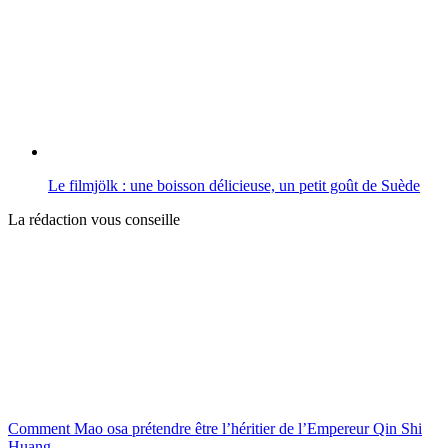
Le filmjölk : une boisson délicieuse, un petit goût de Suède
La rédaction vous conseille
Comment Mao osa prétendre être l’héritier de l’Empereur Qin Shi
Huang