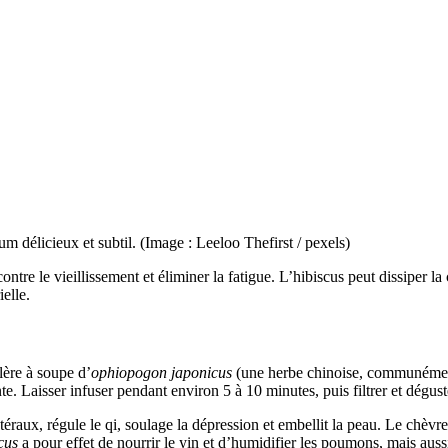
m délicieux et subtil. (Image : Leeloo Thefirst / pexels)
contre le vieillissement et éliminer la fatigue. L’hibiscus peut dissiper la 
ielle.
llère à soupe d’
ophiopogon japonicus
(une herbe chinoise, communément
te. Laisser infuser pendant environ 5 à 10 minutes, puis filtrer et dégust
téraux, régule le qi, soulage la dépression et embellit la peau. Le chèvref
cus
a pour effet de nourrir le yin et d’humidifier les poumons, mais aussi 