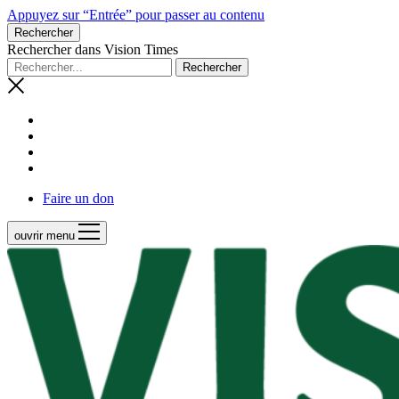
Appuyez sur “Entrée” pour passer au contenu
Rechercher
Rechercher dans Vision Times
Faire un don
ouvrir menu