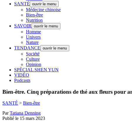
SANTÉ
ouvrir le menu
Médecine chinoise
Bien-être
Nutrition
SAVOIR
ouvrir le menu
Homme
Univers
Nature
TENDANCE
ouvrir le menu
Société
Culture
Opinion
SPÉCIAL SHEN YUN
VIDÉO
Podcasts
Bien-être.
Cinq préparations de thé aux fleurs pour amé
SANTÉ
>
Bien-être
Par
Tatiana Denning
Publié le 15 mars 2023