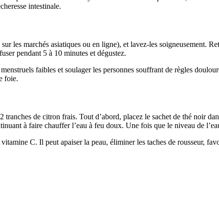
écheresse intestinale.
ur les marchés asiatiques ou en ligne), et lavez-les soigneusement. Reti
infuser pendant 5 à 10 minutes et dégustez.
ux menstruels faibles et soulager les personnes souffrant de règles doulo
e foie.
t 2 tranches de citron frais. Tout d’abord, placez le sachet de thé noir d
inuant à faire chauffer l’eau à feu doux. Une fois que le niveau de l’eau
 vitamine C. Il peut apaiser la peau, éliminer les taches de rousseur, favor