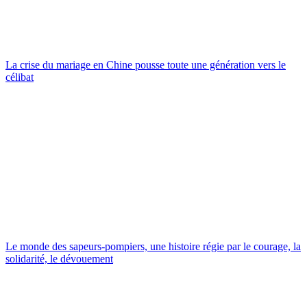
La crise du mariage en Chine pousse toute une génération vers le
célibat
Le monde des sapeurs-pompiers, une histoire régie par le courage, la
solidarité, le dévouement