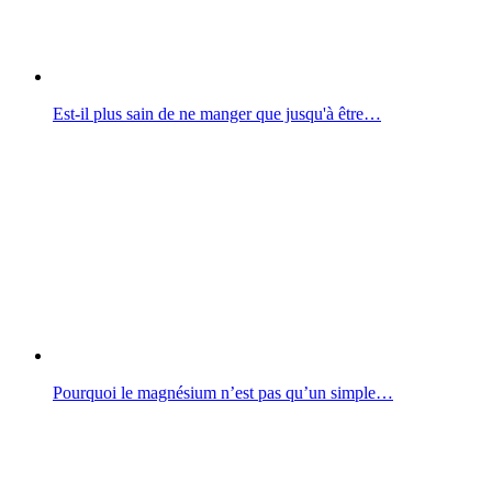
Est-il plus sain de ne manger que jusqu'à être…
Pourquoi le magnésium n’est pas qu’un simple…