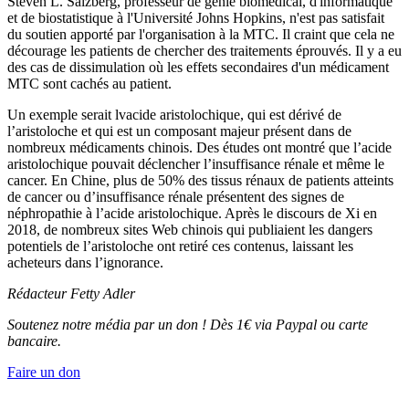
Steven L. Salzberg, professeur de génie biomédical, d'informatique
et de biostatistique à l'Université Johns Hopkins, n'est pas satisfait
du soutien apporté par l'organisation à la MTC. Il craint que cela ne
décourage les patients de chercher des traitements éprouvés. Il y a eu
des cas de dissimulation où les effets secondaires d'un médicament
MTC sont cachés au patient.
Un exemple serait lvacide aristolochique, qui est dérivé de
l’aristoloche et qui est un composant majeur présent dans de
nombreux médicaments chinois. Des études ont montré que l’acide
aristolochique pouvait déclencher l’insuffisance rénale et même le
cancer. En Chine, plus de 50% des tissus rénaux de patients atteints
de cancer ou d’insuffisance rénale présentent des signes de
néphropathie à l’acide aristolochique. Après le discours de Xi en
2018, de nombreux sites Web chinois qui publiaient les dangers
potentiels de l’aristoloche ont retiré ces contenus, laissant les
acheteurs dans l’ignorance.
Rédacteur Fetty Adler
Soutenez notre média par un don ! Dès 1€ via Paypal ou carte
bancaire.
Faire un don