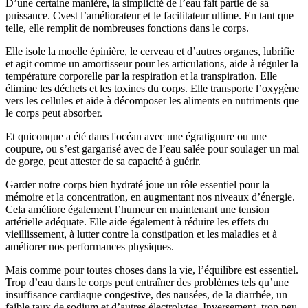
D’une certaine manière, la simplicité de l’eau fait partie de sa
puissance. Cvest l’améliorateur et le facilitateur ultime. En tant que
telle, elle remplit de nombreuses fonctions dans le corps.
Elle isole la moelle épinière, le cerveau et d’autres organes, lubrifie
et agit comme un amortisseur pour les articulations, aide à réguler la
température corporelle par la respiration et la transpiration. Elle
élimine les déchets et les toxines du corps. Elle transporte l’oxygène
vers les cellules et aide à décomposer les aliments en nutriments que
le corps peut absorber.
Et quiconque a été dans l'océan avec une égratignure ou une
coupure, ou s’est gargarisé avec de l’eau salée pour soulager un mal
de gorge, peut attester de sa capacité à guérir.
Garder notre corps bien hydraté joue un rôle essentiel pour la
mémoire et la concentration, en augmentant nos niveaux d’énergie.
Cela améliore également l’humeur en maintenant une tension
artérielle adéquate. Elle aide également à réduire les effets du
vieillissement, à lutter contre la constipation et les maladies et à
améliorer nos performances physiques.
Mais comme pour toutes choses dans la vie, l’équilibre est essentiel.
Trop d’eau dans le corps peut entraîner des problèmes tels qu’une
insuffisance cardiaque congestive, des nausées, de la diarrhée, un
faible taux de sodium et d’autres électrolytes. Inversement, trop peu