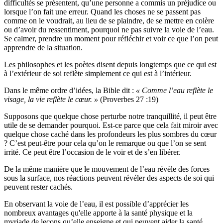
difficultés se présentent, qu’une personne a commis un préjudice ou
lorsque l’on fait une erreur. Quand les choses ne se passent pas
comme on le voudrait, au lieu de se plaindre, de se mettre en colère
ou d’avoir du ressentiment, pourquoi ne pas suivre la voie de l’eau.
Se calmer, prendre un moment pour réfléchir et voir ce que l’on peut
apprendre de la situation.
Les philosophes et les poètes disent depuis longtemps que ce qui est
à l’extérieur de soi reflète simplement ce qui est à l’intérieur.
Dans le même ordre d’idées, la Bible dit :
« Comme l’eau reflète le
visage, la vie reflète le cœur. »
(Proverbes 27 :19)
Supposons que quelque chose perturbe notre tranquillité, il peut être
utile de se demander pourquoi. Est-ce parce que cela fait miroir avec
quelque chose caché dans les profondeurs les plus sombres du cœur
? C’est peut-être pour cela qu’on le remarque ou que l’on se sent
irrité. Ce peut être l’occasion de le voir et de s’en libérer.
De la même manière que le mouvement de l’eau révèle des forces
sous la surface, nos réactions peuvent révéler des aspects de soi qui
peuvent rester cachés.
En observant la voie de l’eau, il est possible d’apprécier les
nombreux avantages qu'elle apporte à la santé physique et la
myriade de leçons qu’elle enseigne et qui peuvent aider la santé