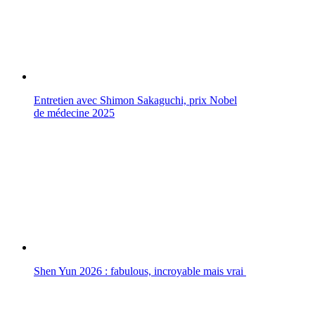
Entretien avec Shimon Sakaguchi, prix Nobel
de médecine 2025
Shen Yun 2026 : fabulous, incroyable mais vrai