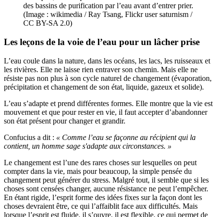
des bassins de purification par l’eau avant d’entrer prier.
(Image : wikimedia / Ray Tsang, Flickr user saturnism /
CC BY-SA 2.0)
Les leçons de
la voie de l’eau
pour un lâcher prise
L’eau coule dans la nature, dans les océans, les lacs, les ruisseaux et
les rivières. Elle ne laisse rien entraver son chemin. Mais elle ne
résiste pas non plus à son cycle naturel de changement (évaporation,
précipitation et changement de son état, liquide, gazeux et solide).
L’eau s’adapte et prend différentes formes. Elle montre que la vie est
mouvement et que pour rester en vie, il faut accepter d’abandonner
son état présent pour changer et grandir.
Confucius a dit :
« Comme l’eau se façonne au récipient qui la
contient, un homme sage s'adapte aux circonstances. »
Le changement est l’une des rares choses sur lesquelles on peut
compter dans la vie, mais pour beaucoup, la simple pensée du
changement peut générer du stress. Malgré tout, il semble que si les
choses sont censées changer, aucune résistance ne peut l’empêcher.
En étant rigide, l’esprit forme des idées fixes sur la façon dont les
choses devraient être, ce qui l’affaiblit face aux difficultés. Mais
lorsque l’esprit est fluide, il s’ouvre, il est flexible, ce qui permet de