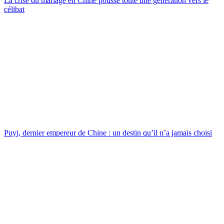
La crise du mariage en Chine pousse toute une génération vers le
célibat
Puyi, dernier empereur de Chine : un destin qu’il n’a jamais choisi