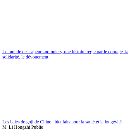
Le monde des sapeurs-pompiers, une histoire régie par le courage, la
solidarité, le dévouement
Les baies de goji de Chine : bienfaits pour la santé et la longévité
M. Li Hongzhi Publie