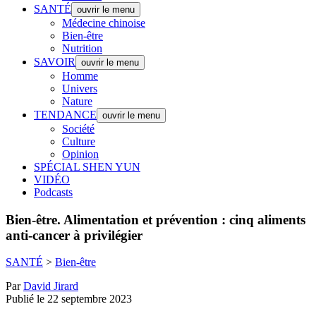
SANTÉ
ouvrir le menu
Médecine chinoise
Bien-être
Nutrition
SAVOIR
ouvrir le menu
Homme
Univers
Nature
TENDANCE
ouvrir le menu
Société
Culture
Opinion
SPÉCIAL SHEN YUN
VIDÉO
Podcasts
Bien-être.
Alimentation et prévention : cinq aliments
anti-cancer à privilégier
SANTÉ
>
Bien-être
Par
David Jirard
Publié le 22 septembre 2023