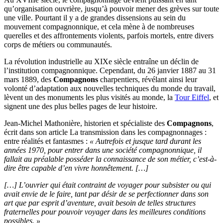
qu’organisation ouvrière, jusqu’à pouvoir mener des grèves sur toute
une ville. Pourtant il y a de grandes dissensions au sein du
mouvement compagnonnique, et cela mène à de nombreuses
querelles et des affrontements violents, parfois mortels, entre divers
corps de métiers ou communautés.
La révolution industrielle au XIXe siècle entraîne un déclin de
l’institution compagnonnique. Cependant, du 26 janvier 1887 au 31
mars 1889, des
Compagnons
charpentiers, révélant ainsi leur
volonté d’adaptation aux nouvelles techniques du monde du travail,
lèvent un des monuments les plus visités au monde, la
Tour Eiffel
, et
signent une des plus belles pages de leur histoire.
Jean-Michel Mathonière, historien et spécialiste des
Compagnons
,
écrit dans son article La transmission dans les compagnonnages :
entre réalités et fantasmes :
« Autrefois et jusque tard durant les
années 1970, pour entrer dans une société compagnonnique, il
fallait au préalable posséder la connaissance de son métier, c’est-à-
dire être capable d’en vivre honnêtement. […]
[…] L’ouvrier qui était contraint de voyager pour subsister ou qui
avait envie de le faire, tant par désir de se perfectionner dans son
art que par esprit d’aventure, avait besoin de telles structures
fraternelles pour pouvoir voyager dans les meilleures conditions
possibles. »