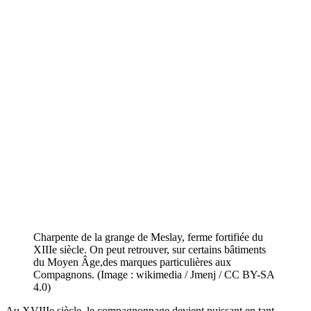
Charpente de la grange de Meslay, ferme fortifiée du
XIIIe siècle. On peut retrouver, sur certains bâtiments
du Moyen Âge,des marques particulières aux
Compagnons. (Image : wikimedia / Jmenj / CC BY-SA
4.0)
Au XVIIIe siècle, le compagnonnage devient puissant en tant