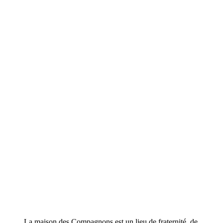
La maison des Compagnons est un lieu de fraternité, de