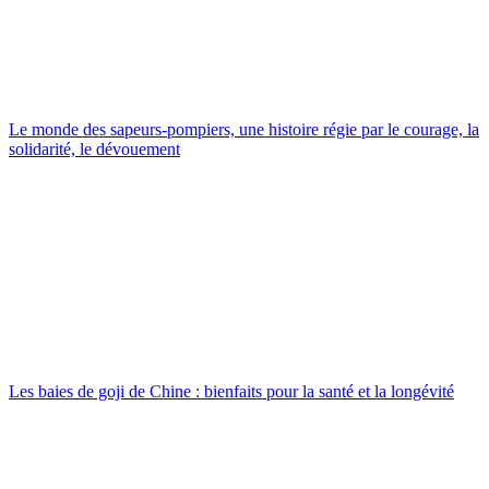
Le monde des sapeurs-pompiers, une histoire régie par le courage, la
solidarité, le dévouement
Les baies de goji de Chine : bienfaits pour la santé et la longévité