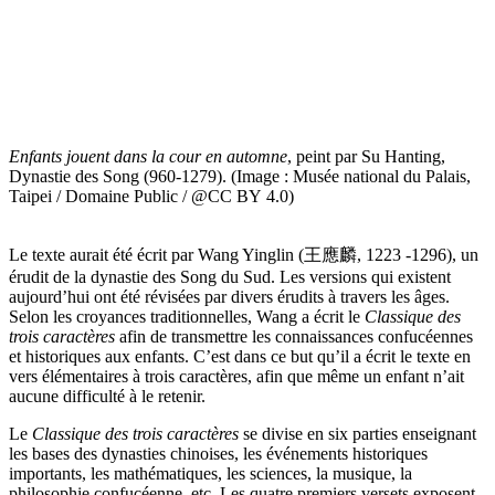
Enfants jouent dans la cour en automne
, peint par Su Hanting,
Dynastie des Song (960-1279). (Image : Musée national du Palais,
Taipei / Domaine Public / @CC BY 4.0)
Le texte aurait été écrit par Wang Yinglin (王應麟, 1223 -1296), un
érudit de la dynastie des Song du Sud. Les versions qui existent
aujourd’hui ont été révisées par divers érudits à travers les âges.
Selon les croyances traditionnelles, Wang a écrit le
Classique des
trois caractères
afin de transmettre les connaissances confucéennes
et historiques aux enfants. C’est dans ce but qu’il a écrit le texte en
vers élémentaires à trois caractères, afin que même un enfant n’ait
aucune difficulté à le retenir.
Le
Classique des trois caractères
se divise en six parties enseignant
les bases des dynasties chinoises, les événements historiques
importants, les mathématiques, les sciences, la musique, la
philosophie confucéenne, etc. Les quatre premiers versets exposent