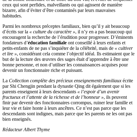
ceux qui sont perfides, malveillants ou qui agissent de manière
bizarre, afin d’éviter d’être contaminés par leurs mauvaises
habitudes.
Parmi les nombreux préceptes familiaux, bien qu’il y ait beaucoup
d’écrits sur la
« culture du caractère »
, il n’y en a pas beaucoup qui
encouragent la recherche de l’érudition pour progresser. D’éminents
fondateurs d’
éducation familiale
ont conseillé à leurs enfants et
petits-enfants de ne pas s’inquiéter de la célébrité, mais de
« cultiver
et lire »
, considérant cela comme l’objectif idéal. Ils estimaient que le
but de la lecture des œuvres des sages était d’apprendre à être une
bonne personne, et non d’utiliser les connaissances acquises pour
devenir un fonctionnaire riche et puissant.
La
Collection complète des précieux enseignements familiaux
écrite
par Shi Chengjin pendant la dynastie Qing dit également que si les
parents enseignent à leurs descendants
« l’espoir d’un avenir
fructueux et l’attente de la richesse et de l’honneur »
, ils peuvent
finir par devenir des fonctionnaires corrompus, ruiner leur famille et
leur vie et faire honte à leurs ancêtres. Ce n’est pas parce que les
descendants sont indignes, mais parce que les parents ne les ont pas
bien enseignés.
Rédacteur Albert Thyme