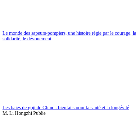
Le monde des sapeurs-pompiers, une histoire régie par le courage, la
solidarité, le dévouement
Les baies de goji de Chine : bienfaits pour la santé et la longévité
M. Li Hongzhi Publie