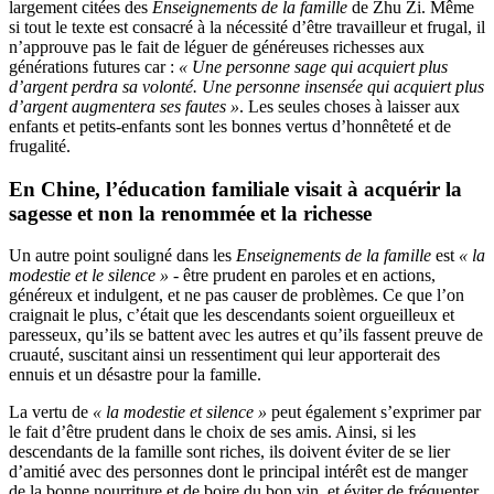
largement citées des
Enseignements de la famille
de Zhu Zi. Même
si tout le texte est consacré à la nécessité d’être travailleur et frugal, il
n’approuve pas le fait de léguer de généreuses richesses aux
générations futures car :
« Une personne sage qui acquiert plus
d’argent perdra sa volonté. Une personne insensée qui acquiert plus
d’argent augmentera ses fautes »
. Les seules choses à laisser aux
enfants et petits-enfants sont les bonnes vertus d’honnêteté et de
frugalité.
En Chine, l’
éducation familiale
visait à acquérir la
sagesse et non la renommée et la richesse
Un autre point souligné dans les
Enseignements de la famille
est
« la
modestie et le silence »
- être prudent en paroles et en actions,
généreux et indulgent, et ne pas causer de problèmes. Ce que l’on
craignait le plus, c’était que les descendants soient orgueilleux et
paresseux, qu’ils se battent avec les autres et qu’ils fassent preuve de
cruauté, suscitant ainsi un ressentiment qui leur apporterait des
ennuis et un désastre pour la famille.
La vertu de
« la modestie et silence »
peut également s’exprimer par
le fait d’être prudent dans le choix de ses amis. Ainsi, si les
descendants de la famille sont riches, ils doivent éviter de se lier
d’amitié avec des personnes dont le principal intérêt est de manger
de la bonne nourriture et de boire du bon vin, et éviter de fréquenter