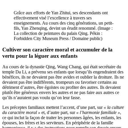
Grâce aux efforts de Yan Zhitui, ses descendants ont
effectivement visé l’excellence à travers ses
enseignements. Au cours des cinq générations, un petit-
fils, Yan Zhenqing, devint un érudit renommé. (Image :
La collection de peintures du palais Qing. Pékin :
Forbidden City Museum Press / Domaine public)
Cultiver son caractère moral et accumuler de la
vertu pour la léguer aux enfants
Au cours de la dynastie Qing, Wang Chang, qui était secrétaire du
temple Da Li, a prévenu ses enfants que lorsqu’ils engendraient des
bénéfices, ils ne devaient pas être avides et oublier la droiture. Ils ne
devaient pas être indifférents, trompeurs ou favoriser certains au
détriment d’autres, être égoïstes ou profiter des autres. Ils devaient
plutôt être généreux envers les autres et ne pas faire aux autres ce
qu’ils n’auraient pas voulu qu’on leur fasse.
Les préceptes familiaux mettent l’accent, d’une part, sur
« la culture
du caractère moral »
et, d’autre part, sur
« l’harmonie familiale »
,
ce qui inclut la façon de traiter les personnes âgées, les enfants, les
épouses, les frères et les serviteurs. En périphérie de la famille
harmonieuse, il y a des instructions pour remplir son devoir envers