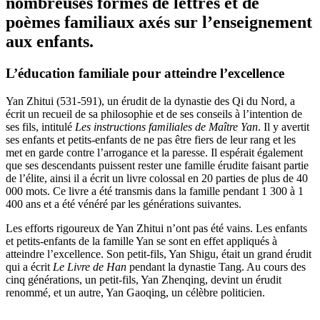
nombreuses formes de lettres et de
poèmes familiaux axés sur l’enseignement
aux enfants.
L’
éducation familiale
pour atteindre l’excellence
Yan Zhitui (531-591), un érudit de la dynastie des Qi du Nord, a
écrit un recueil de sa philosophie et de ses conseils à l’intention de
ses fils, intitulé
Les instructions familiales de Maître Yan
. Il y avertit
ses enfants et petits-enfants de ne pas être fiers de leur rang et les
met en garde contre l’arrogance et la paresse. Il espérait également
que ses descendants puissent rester une famille érudite faisant partie
de l’élite, ainsi il a écrit un livre colossal en 20 parties de plus de 40
000 mots. Ce livre a été transmis dans la famille pendant 1 300 à 1
400 ans et a été vénéré par les générations suivantes.
Les efforts rigoureux de Yan Zhitui n’ont pas été vains. Les enfants
et petits-enfants de la famille Yan se sont en effet appliqués à
atteindre l’excellence. Son petit-fils, Yan Shigu, était un grand érudit
qui a écrit
Le Livre de Han
pendant la dynastie Tang. Au cours des
cinq générations, un petit-fils, Yan Zhenqing, devint un érudit
renommé, et un autre, Yan Gaoqing, un célèbre politicien.