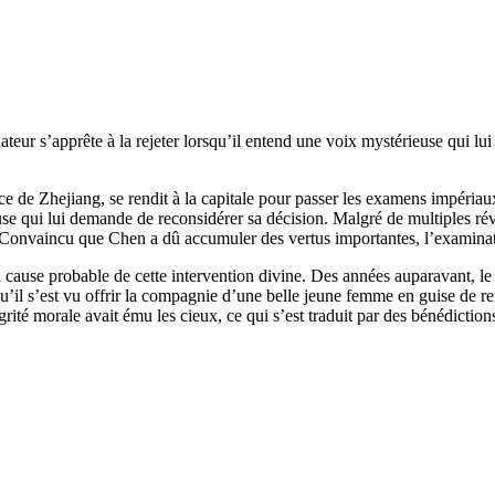
teur s’apprête à la rejeter lorsqu’il entend une voix mystérieuse qui lu
e de Zhejiang, se rendit à la capitale pour passer les examens impériau
se qui lui demande de reconsidérer sa décision. Malgré de multiples révisi
. Convaincu que Chen a dû accumuler des vertus importantes, l’examinate
a la cause probable de cette intervention divine. Des années auparavant,
l s’est vu offrir la compagnie d’une belle jeune femme en guise de remer
rité morale avait ému les cieux, ce qui s’est traduit par des bénédictions