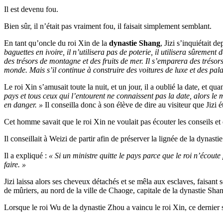
Il est devenu fou.
Bien sûr, il n’était pas vraiment fou, il faisait simplement semblant.
En tant qu’oncle du roi Xin de la
dynastie Shang
, Jizi s’inquiétait 
baguettes en ivoire, il n’utilisera pas de poterie, il utilisera sûremen
des trésors de montagne et des fruits de mer. Il s’emparera des trésors 
monde. Mais s’il continue à construire des voitures de luxe et des pala
Le roi Xin s’amusait toute la nuit, et un jour, il a oublié la date, et q
pays et tous ceux qui l’entourent ne connaissent pas la date, alors le m
en danger. »
Il conseilla donc à son élève de dire au visiteur que Jizi ét
Cet homme savait que le roi Xin ne voulait pas écouter les conseils et 
Il conseillait à Weizi de partir afin de préserver la lignée de la dynast
Il a expliqué :
« Si un ministre quitte le pays parce que le roi n’écoute
faire. »
Jizi laissa alors ses cheveux détachés et se mêla aux esclaves, faisant
de mûriers, au nord de la ville de Chaoge, capitale de la dynastie Shan
Lorsque le roi Wu de la dynastie Zhou a vaincu le roi Xin, ce dernier 