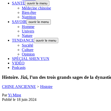
SANTÉ
ouvrir le menu
Médecine chinoise
Bien-être
Nutrition
SAVOIR
ouvrir le menu
Homme
Univers
Nature
TENDANCE
ouvrir le menu
Société
Culture
Opinion
SPÉCIAL SHEN YUN
VIDÉO
Podcasts
Histoire.
Jizi, l’un des trois grands sages de la dynas
CHINE ANCIENNE
>
Histoire
Par
Yi Ming
Publié le 18 juin 2024