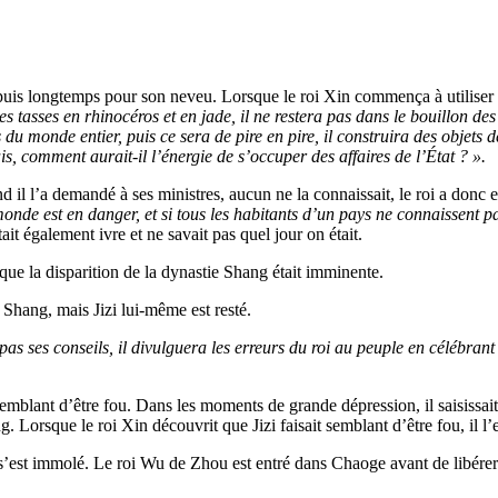
depuis longtemps pour son neveu. Lorsque le roi Xin commença à utiliser d
t des tasses en rhinocéros et en jade, il ne restera pas dans le bouillon d
du monde entier, puis ce sera de pire en pire, il construira des objets de
is, comment aurait-il l’énergie de s’occuper des affaires de l’État ? ».
uand il l’a demandé à ses ministres, aucun ne la connaissait, le roi a donc
onde est en danger, et si tous les habitants d’un pays ne connaissent pas 
ait également ivre et ne savait pas quel jour on était.
que la disparition de la dynastie Shang était imminente.
ie Shang, mais Jizi lui-même est resté.
 pas ses conseils, il divulguera les erreurs du roi au peuple en célébran
 semblant d’être fou. Dans les moments de grande dépression, il saisissai
g. Lorsque le roi Xin découvrit que Jizi faisait semblant d’être fou, il l
s’est immolé. Le roi Wu de Zhou est entré dans Chaoge avant de libérer J