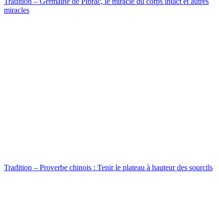
Tradition – Germaine de Pibrac, le miracle du corps intact et autres
miracles
Tradition – Proverbe chinois : Tenir le plateau à hauteur des sourcils