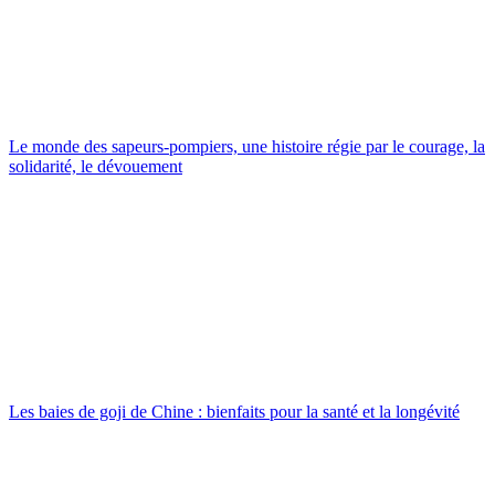
Le monde des sapeurs-pompiers, une histoire régie par le courage, la
solidarité, le dévouement
Les baies de goji de Chine : bienfaits pour la santé et la longévité