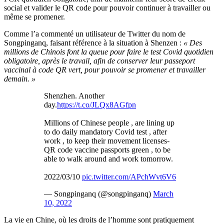
social et valider le QR code pour pouvoir continuer à travailler ou
même se promener.
Comme l’a commenté un utilisateur de Twitter du nom de
Songpinganq, faisant référence à la situation à Shenzen :
« Des
millions de Chinois font la queue pour faire le test Covid quotidien
obligatoire, après le travail, afin de conserver leur passeport
vaccinal à code QR vert, pour pouvoir se promener et travailler
demain. »
Shenzhen. Another
day.
https://t.co/JLQx8AGfpn
Millions of Chinese people , are lining up
to do daily mandatory Covid test , after
work , to keep their movement licenses-
QR code vaccine passports green , to be
able to walk around and work tomorrow.
2022/03/10
pic.twitter.com/APchWvt6V6
— Songpinganq (@songpinganq)
March
10, 2022
La vie en Chine, où les droits de l’homme sont pratiquement