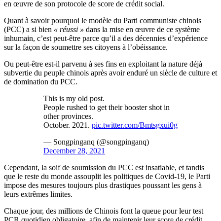
en œuvre de son protocole de score de crédit social.
Quant à savoir pourquoi le modèle du Parti communiste chinois
(PCC) a si bien
« réussi »
dans la mise en œuvre de ce système
inhumain, c’est peut-être parce qu’il a des décennies d’expérience
sur la façon de soumettre ses citoyens à l’obéissance.
Ou peut-être est-il parvenu à ses fins en exploitant la nature déjà
subvertie du peuple chinois après avoir enduré un siècle de culture et
de domination du PCC.
This is my old post.
People rushed to get their booster shot in
other provinces.
October. 2021.
pic.twitter.com/Bmtsgxui0g
— Songpinganq (@songpinganq)
December 28, 2021
Cependant, la soif de soumission du PCC est insatiable, et tandis
que le reste du monde assouplit les politiques de Covid-19, le Parti
impose des mesures toujours plus drastiques poussant les gens à
leurs extrêmes limites.
Chaque jour, des millions de Chinois font la queue pour leur test
PCR quotidien obligatoire, afin de maintenir leur score de crédit