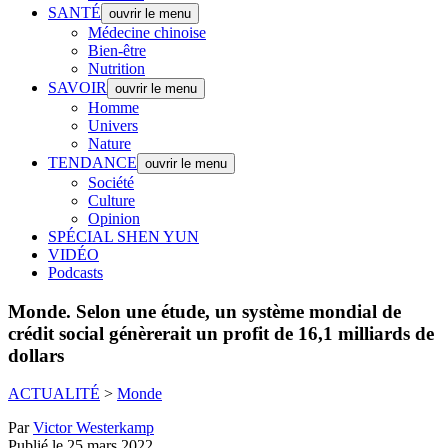
SANTÉ
ouvrir le menu
Médecine chinoise
Bien-être
Nutrition
SAVOIR
ouvrir le menu
Homme
Univers
Nature
TENDANCE
ouvrir le menu
Société
Culture
Opinion
SPÉCIAL SHEN YUN
VIDÉO
Podcasts
Monde.
Selon une étude, un système mondial de
crédit social génèrerait un profit de 16,1 milliards de
dollars
ACTUALITÉ
>
Monde
Par
Victor Westerkamp
Publié le 25 mars 2022