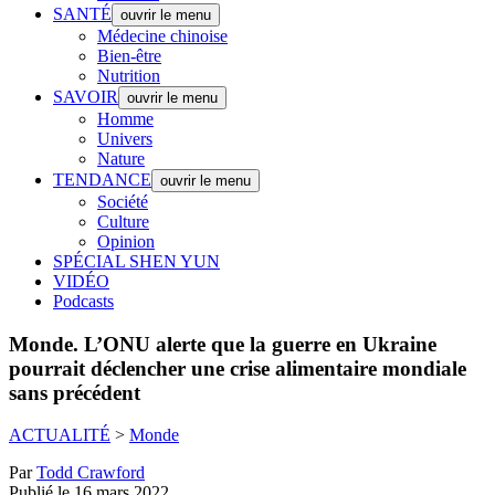
SANTÉ
ouvrir le menu
Médecine chinoise
Bien-être
Nutrition
SAVOIR
ouvrir le menu
Homme
Univers
Nature
TENDANCE
ouvrir le menu
Société
Culture
Opinion
SPÉCIAL SHEN YUN
VIDÉO
Podcasts
Monde.
L’ONU alerte que la guerre en Ukraine
pourrait déclencher une crise alimentaire mondiale
sans précédent
ACTUALITÉ
>
Monde
Par
Todd Crawford
Publié le 16 mars 2022