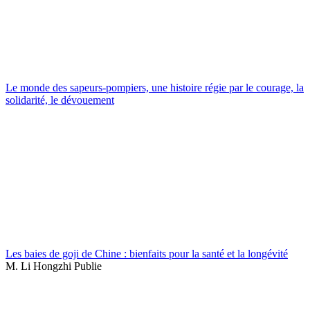
Le monde des sapeurs-pompiers, une histoire régie par le courage, la
solidarité, le dévouement
Les baies de goji de Chine : bienfaits pour la santé et la longévité
M. Li Hongzhi Publie