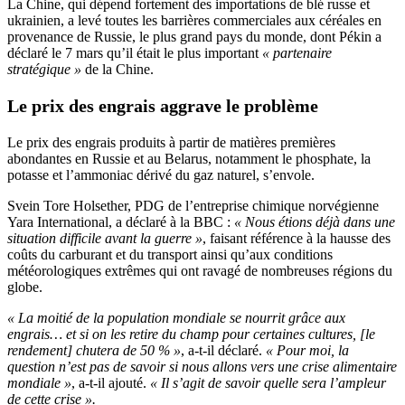
La Chine, qui dépend fortement des importations de blé russe et
ukrainien, a levé toutes les barrières commerciales aux céréales en
provenance de Russie, le plus grand pays du monde, dont Pékin a
déclaré le 7 mars qu’il était le plus important
« partenaire
stratégique »
de la Chine.
Le prix des engrais aggrave le problème
Le prix des engrais produits à partir de matières premières
abondantes en Russie et au Belarus, notamment le phosphate, la
potasse et l’ammoniac dérivé du gaz naturel, s’envole.
Svein Tore Holsether, PDG de l’entreprise chimique norvégienne
Yara International, a déclaré à la BBC :
« Nous étions déjà dans une
situation difficile avant la guerre »
, faisant référence à la hausse des
coûts du carburant et du transport ainsi qu’aux conditions
météorologiques extrêmes qui ont ravagé de nombreuses régions du
globe.
« La moitié de la population mondiale se nourrit grâce aux
engrais… et si on les retire du champ pour certaines cultures, [le
rendement] chutera de 50 %
»
, a-t-il déclaré.
« Pour moi, la
question n’est pas de savoir si nous allons vers une crise alimentaire
mondiale »
, a-t-il ajouté.
« Il s’agit de savoir quelle sera l’ampleur
de cette crise ».