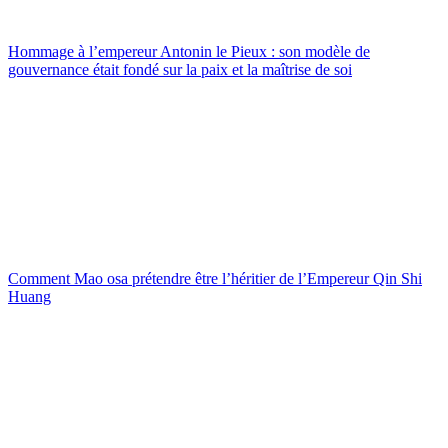
Hommage à l’empereur Antonin le Pieux : son modèle de
gouvernance était fondé sur la paix et la maîtrise de soi
Comment Mao osa prétendre être l’héritier de l’Empereur Qin Shi
Huang