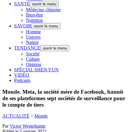
SANTÉ
ouvrir le menu
Médecine chinoise
Bien-être
Nutrition
SAVOIR
ouvrir le menu
Homme
Univers
Nature
TENDANCE
ouvrir le menu
Société
Culture
Opinion
SPÉCIAL SHEN YUN
VIDÉO
Podcasts
Monde.
Meta, la société mère de Facebook, bannit
de ses plateformes sept sociétés de surveillance pour
le compte de tiers
ACTUALITÉ
>
Monde
Par
Victor Westerkamp
Publié le 5 janvier 2022