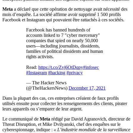
Meta
a déclaré que cette opération de nettoyage avait nécessité des
mois d’enquête. La société affirme avoir supprimé 1 500 profils
Facebook et Instagram qui pouvaient être rattachés à ces sociétés.
Facebook has banned hundreds of
accounts linked to 7 "cyber mercenary"
companies that spied on nearly 50,000
users—including journalists, dissidents,
families of political dissidents and human
rights activists.
Read:
https://t.co/Zvj6OtDqpy
#infosec
#Instagram
#hacking
#privacy
— The Hacker News
(@TheHackersNews)
December 17, 2021
Dans la plupart des cas, ces entreprises créaient de faux profils
utilisés ensuite pour collecter les renseignements des clients, pirater
leurs appareils ou s’emparer de leur argent.
Le communiqué de
Meta
rédigé par David Agranovich, directeur de
Threat Disruption, et Mike Dvilyanski, chef des enquêtes sur le
cyberespionnage, indique :
« L’industrie mondiale de la surveillance