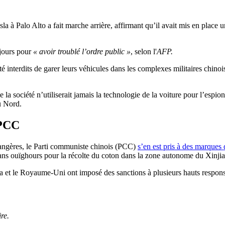
Tesla à Palo Alto a fait marche arrière, affirmant qu’il avait mis en place
 jours pour
« avoir troublé l’ordre public »
, selon l'
AFP.
té interdits de garer leurs véhicules dans les complexes militaires chino
a société n’utiliserait jamais la technologie de la voiture pour l’espion
u Nord.
 PCC
étrangères, le Parti communiste chinois (PCC)
s’en est pris à des marques
ans ouïghours pour la récolte du coton dans la zone autonome du Xinji
a et le Royaume-Uni ont imposé des sanctions à plusieurs hauts respon
re.