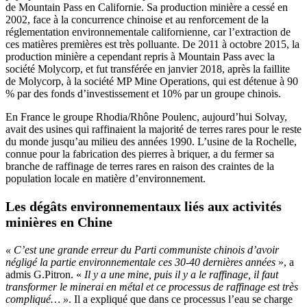
de Mountain Pass en Californie. Sa production minière a cessé en
2002, face à la concurrence chinoise et au renforcement de la
réglementation environnementale californienne, car l’extraction de
ces matières premières est très polluante. De 2011 à octobre 2015, la
production minière a cependant repris à Mountain Pass avec la
société Molycorp, et fut transférée en janvier 2018, après la faillite
de Molycorp, à la société MP Mine Operations, qui est détenue à 90
% par des fonds d’investissement et 10% par un groupe chinois.
En France le groupe Rhodia/Rhône Poulenc, aujourd’hui Solvay,
avait des usines qui raffinaient la majorité de terres rares pour le reste
du monde jusqu’au milieu des années 1990. L’usine de la Rochelle,
connue pour la fabrication des pierres à briquer, a du fermer sa
branche de raffinage de terres rares en raison des craintes de la
population locale en matière d’environnement.
Les dégâts environnementaux liés aux activités
minières en Chine
« C’est une grande erreur du Parti communiste chinois d’avoir
négligé la partie environnementale ces 30-40 dernières années
», a
admis G.Pitron. «
Il y a une mine, puis il y a le raffinage, il faut
transformer le minerai en métal et ce processus de raffinage est très
compliqué… »
. Il a expliqué que dans ce processus l’eau se charge