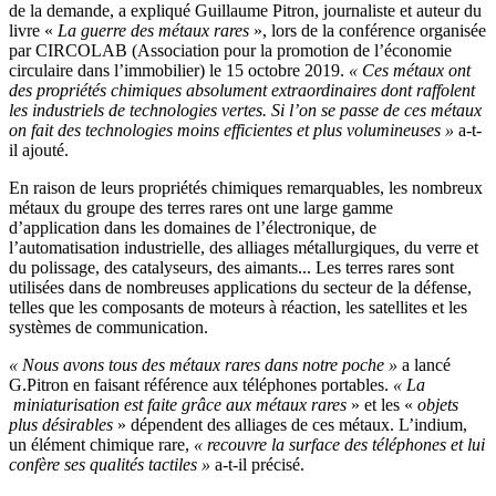
de la demande, a expliqué Guillaume Pitron, journaliste et auteur du
livre «
La guerre des métaux rares
», lors de la conférence organisée
par CIRCOLAB (Association pour la promotion de l’économie
circulaire dans l’immobilier) le 15 octobre 2019.
« Ces métaux ont
des propriétés chimiques absolument extraordinaires dont raffolent
les industriels de technologies vertes. Si l’on se passe de ces métaux
on fait des technologies moins efficientes et plus volumineuses »
a-t-
il ajouté.
En raison de leurs propriétés chimiques remarquables, les nombreux
métaux du groupe des terres rares ont une large gamme
d’application dans les domaines de l’électronique, de
l’automatisation industrielle, des alliages métallurgiques, du verre et
du polissage, des catalyseurs, des aimants... Les terres rares sont
utilisées dans de nombreuses applications du secteur de la défense,
telles que les composants de moteurs à réaction, les satellites et les
systèmes de communication.
« Nous avons tous des métaux rares dans notre poche »
a lancé
G.Pitron en faisant référence aux téléphones portables.
« La
miniaturisation est faite grâce aux métaux rares
» et les «
objets
plus désirables
» dépendent des alliages de ces métaux. L’indium,
un élément chimique rare,
« recouvre la surface des téléphones et lui
confère ses qualités tactiles »
a-t-il précisé.