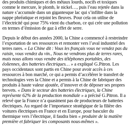
des produits chimiques et des métaux lourds, nocifs et toxiques
comme le mercure, le plomb, le nickel…, puis l’eau rejetée dans la
nature s’accumule dans un gigantesque lac qui s’infiltre dans la
nappe phréatique et rejoint les fleuves. Pour cela on utilise de
l’électricité qui pour 75% vient du charbon, ce qui crée une pollution
en termes d’émission de gaz à effet de serre.
Depuis le début des années 2000, la Chine a commencé à restreindre
l’exportation de ses ressources et remonter vers l’aval industriel des
terres rares.
« La Chine dit : Vous les français vous ne vendez pas du
raisin, vous vendez du vin.
,
Nous ne vendrons plus de terres rares,
mais nous allons vous vendre des téléphones portables, des
éoliennes, des batteries électriques
… »
a expliqué G.Pitron
.
Les
pays occidentaux sont partis en Chine pour avoir accès à ces
ressources à bon marché, ce qui a permis d’accélérer le transfert de
technologies vers la Chine et a permis à la Chine de fabriquer des
produits à haute valeur ajoutée, d’innover et de déposer ses propres
brevets.
« Dans le secteur des batteries électriques, la Chine
représente 62% de la production mondiale »
a précisé G.Pitron. Il a
relevé que la France n’a quasiment pas de producteurs de batteries
électriques. Au regard de l’importance stratégique de la filière des
voitures électriques en France et en Europe, pour basculer du
thermique vers l’électrique
,
il faudra bien
« produire de la matière
première et fabriquer les composants nous-mêmes ».