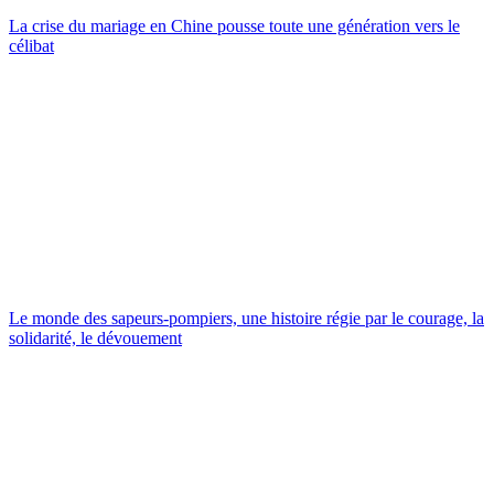
La crise du mariage en Chine pousse toute une génération vers le
célibat
Le monde des sapeurs-pompiers, une histoire régie par le courage, la
solidarité, le dévouement