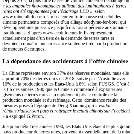
Depuis 2011, la plus forte baisse de volume concerne l’éclairage où
« les ampoules fluo-compactes utilisant des luminophores à terres
rares ont été supplantées par l’éclairage LED »
, selon
www.mineralinfo.com. Un secteur en forte hausse est celui des
aimants permanents composés d’un alliage néodyme-fer-bore, qui
développent une puissance jusqu’à dix fois supérieure aux aimants
traditionnels, d’après www.ecoinfo.cnrs.fr. Ils représentent
actuellement plus d’un tiers de la demande de terres rares et
devraient connaître une croissance soutenue tirée par la production
de moteurs électriques.
La dépendance des occidentaux à l’offre chinoise
La Chine représente environ 37% des réserves mondiales, mais elle
a produit 70% des terres rares en 2018, suivie par l’Australie avec
10% de la production et les Etats-Unis à 8%, selon l’USGS. C’est à
la fin des années 1980 que la Chine a commencé à exploiter ses
gisements de terres rares et a rapidement pris le contrôle de la
production mondiale et du raffinage. Cette dominance résulte des
mesures prises à l’époque de Deng Xiaoping qui
« voulait
réindustrialiser son pays et rattraper le retard chinois sur l’occident
»
a expliqué G.Pitron.
Jusqu’au début des années 1990, les Etats-Unis étaient le plus grand
pays producteur de terres rares, provenant essentiellement de la mine