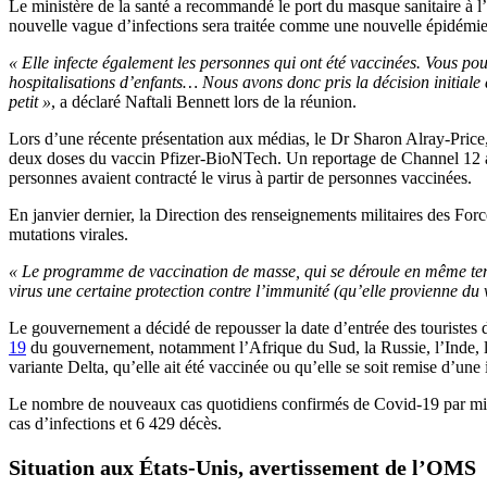
Le ministère de la santé a recommandé le port du masque sanitaire à l’
nouvelle vague d’infections sera traitée comme une nouvelle épidémie
« Elle infecte également les personnes qui ont été vaccinées. Vous p
hospitalisations d’enfants… Nous avons donc pris la décision initiale d
petit »
, a déclaré Naftali Bennett lors de la réunion.
Lors d’une récente présentation aux médias, le Dr Sharon Alray-Price, 
deux doses du vaccin Pfizer-BioNTech. Un reportage de Channel 12 a m
personnes avaient contracté le virus à partir de personnes vaccinées.
En janvier dernier, la Direction des renseignements militaires des Forc
mutations virales.
« Le programme de vaccination de masse, qui se déroule en même temps 
virus une certaine protection contre l’immunité (qu’elle provienne du 
Le gouvernement a décidé de repousser la date d’entrée des touristes d
19
du gouvernement, notamment l’Afrique du Sud, la Russie, l’Inde, le M
variante Delta, qu’elle ait été vaccinée ou qu’elle se soit remise d’une 
Le nombre de nouveaux cas quotidiens confirmés de Covid-19 par million
cas d’infections et 6 429 décès.
Situation aux États-Unis, avertissement de l’OMS