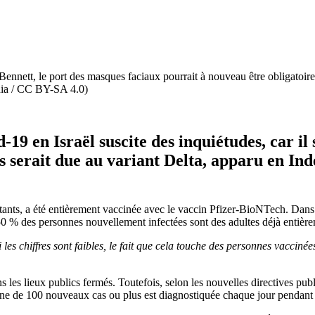
i Bennett, le port des masques faciaux pourrait à nouveau être obligato
dia / CC BY-SA 4.0)
19 en Israël suscite des inquiétudes, car il 
ns serait due au variant Delta, apparu en Ind
itants, a été entièrement vaccinée avec le vaccin Pfizer-BioNTech. Dans
 50 % des personnes nouvellement infectées sont des adultes déjà entièr
les chiffres sont faibles, le fait que cela touche des personnes vaccin
 les lieux publics fermés. Toutefois, selon les nouvelles directives publ
enne de 100 nouveaux cas ou plus est diagnostiquée chaque jour pendant