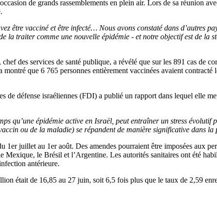
occasion de grands rassemblements en plein air. Lors de sa réunion avec
.
ouvez être vacciné et être infecté… Nous avons constaté dans d’autres
e la traiter comme une nouvelle épidémie - et notre objectif est de la st
chef des services de santé publique, a révélé que sur les 891 cas de cor
ontré que 6 765 personnes entièrement vaccinées avaient contracté le 
es de défense israéliennes (FDI) a publié un rapport dans lequel elle met
qu’une épidémie active en Israël, peut entraîner un stress évolutif pou
vaccin ou de la maladie) se répandent de manière significative dans la p
u 1er juillet au 1er août. Des amendes pourraient être imposées aux pers
exique, le Brésil et l’Argentine. Les autorités sanitaires ont été habil
infection antérieure.
 était de 16,85 au 27 juin, soit 6,5 fois plus que le taux de 2,59 enreg