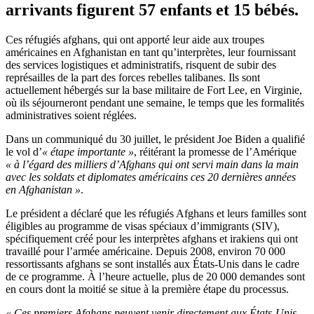
arrivants figurent 57 enfants et 15 bébés.
Ces réfugiés afghans, qui ont apporté leur aide aux troupes
américaines en Afghanistan en tant qu’interprètes, leur fournissant
des services logistiques et administratifs, risquent de subir des
représailles de la part des forces rebelles talibanes. Ils sont
actuellement hébergés sur la base militaire de Fort Lee, en Virginie,
où ils séjourneront pendant une semaine, le temps que les formalités
administratives soient réglées.
Dans un communiqué du 30 juillet, le président Joe Biden a qualifié
le vol d’
« étape importante »
, réitérant la promesse de l’Amérique
« à l’égard des milliers d’Afghans qui ont servi main dans la main
avec les soldats et diplomates américains ces 20 dernières années
en Afghanistan »
.
Le président a déclaré que les réfugiés Afghans et leurs familles sont
éligibles au programme de visas spéciaux d’immigrants (SIV),
spécifiquement créé pour les interprètes afghans et irakiens qui ont
travaillé pour l’armée américaine. Depuis 2008, environ 70 000
ressortissants afghans se sont installés aux États-Unis dans le cadre
de ce programme. À l’heure actuelle, plus de 20 000 demandes sont
en cours dont la moitié se situe à la première étape du processus.
« Ces premiers Afghans peuvent venir directement aux États-Unis