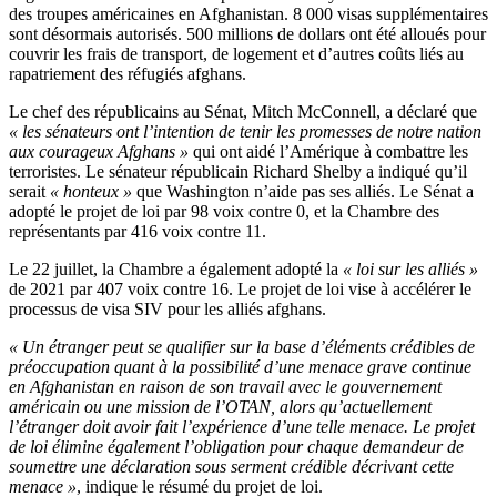
des troupes américaines en Afghanistan. 8 000 visas supplémentaires
sont désormais autorisés. 500 millions de dollars ont été alloués pour
couvrir les frais de transport, de logement et d’autres coûts liés au
rapatriement des réfugiés afghans.
Le chef des républicains au Sénat, Mitch McConnell, a déclaré que
« les sénateurs ont l’intention de tenir les promesses de notre nation
aux courageux Afghans »
qui ont aidé l’Amérique à combattre les
terroristes. Le sénateur républicain Richard Shelby a indiqué qu’il
serait
« honteux »
que Washington n’aide pas ses alliés. Le Sénat a
adopté le projet de loi par 98 voix contre 0, et la Chambre des
représentants par 416 voix contre 11.
Le 22 juillet, la Chambre a également adopté la
« loi sur les alliés »
de 2021 par 407 voix contre 16. Le projet de loi vise à accélérer le
processus de visa SIV pour les alliés afghans.
« Un étranger peut se qualifier sur la base d’éléments crédibles de
préoccupation quant à la possibilité d’une menace grave continue
en Afghanistan en raison de son travail avec le gouvernement
américain ou une mission de l’OTAN, alors qu’actuellement
l’étranger doit avoir fait l’expérience d’une telle menace. Le projet
de loi élimine également l’obligation pour chaque demandeur de
soumettre une déclaration sous serment crédible décrivant cette
menace »
, indique le résumé du projet de loi.