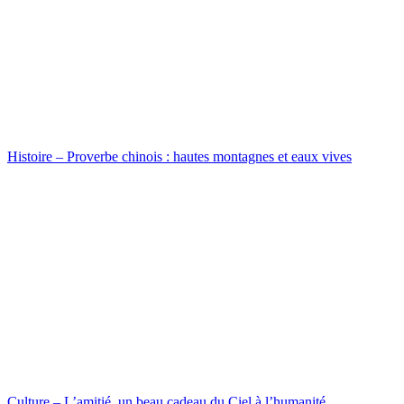
Histoire – Proverbe chinois : hautes montagnes et eaux vives
Culture – L’amitié, un beau cadeau du Ciel à l’humanité