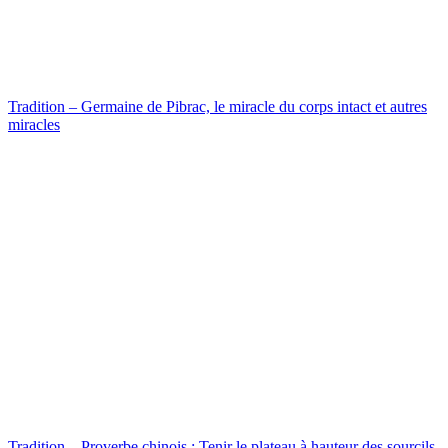
Tradition – Germaine de Pibrac, le miracle du corps intact et autres
miracles
Tradition – Proverbe chinois : Tenir le plateau à hauteur des sourcils