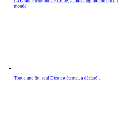
La Grande Muraille de Chine, le plus long monument du
monde
Tout a une fin, seul Dieu est éternel, a déclaré…