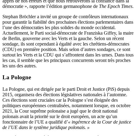
appris de nos erreurs et que nous retrouverons la confiance dans la
démocratie », rapporte l’édition germanophone de
The Epoch Times
.
Stephan Bröchler a invité un groupe de contrôleurs internationaux
pour garantir la fiabilité des prochaines élections parlementaires dans
l’une des démocraties les plus solides du monde occidental.
Actuellement, le Parti social-démocrate de Franziska Giffey, la maire
de Berlin, gouverne avec les Verts et la gauche. Selon un récent
sondage, ils sont cependant à égalité avec les chrétiens-démocrates
(CDU) en première position. Mais selon d’autres sondages, ce sont
surtout les Verts et la CDU qui s’affrontent dans les urnes. Dans tous
les cas, il semble que les principaux concurrents seront très proches
les uns des autres.
La Pologne
La Pologne, qui est dirigée par le parti Droit et Justice (PiS) depuis
2015, organisera des élections législatives nationales à l’automne.
Ces élections sont cruciales car la Pologne s’est éloignée des
politiques européennes centralisées, notamment lorsque, en octobre
2021, la Cour suprême polonaise a jugé que le droit national
polonais avait la priorité sur le droit européen, un acte qu’un
fonctionnaire de l’UE a qualifié d’
« ingérence de la Cour de justice
de l’UE dans le système juridique polonais. »