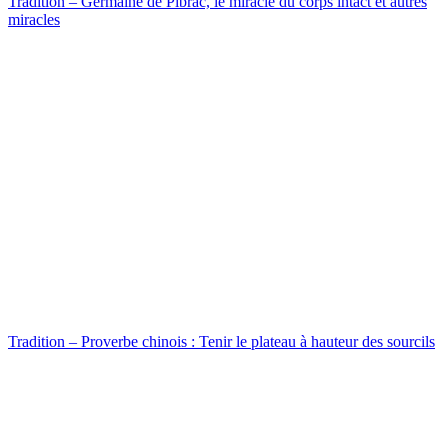
Tradition – Germaine de Pibrac, le miracle du corps intact et autres
miracles
Tradition – Proverbe chinois : Tenir le plateau à hauteur des sourcils