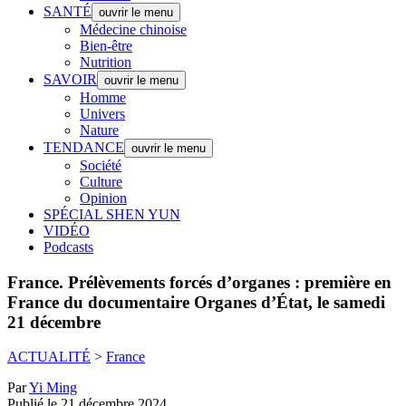
SANTÉ
ouvrir le menu
Médecine chinoise
Bien-être
Nutrition
SAVOIR
ouvrir le menu
Homme
Univers
Nature
TENDANCE
ouvrir le menu
Société
Culture
Opinion
SPÉCIAL SHEN YUN
VIDÉO
Podcasts
France.
Prélèvements forcés d’organes : première en
France du documentaire Organes d’État, le samedi
21 décembre
ACTUALITÉ
>
France
Par
Yi Ming
Publié le 21 décembre 2024