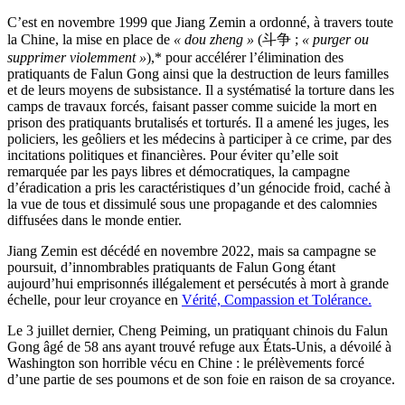
C’est en novembre 1999 que Jiang Zemin a ordonné, à travers toute
la Chine, la mise en place de
« dou zheng »
(斗争 ;
« purger ou
supprimer violemment »
),* pour accélérer l’élimination des
pratiquants de Falun Gong ainsi que la destruction de leurs familles
et de leurs moyens de subsistance. Il a systématisé la torture dans les
camps de travaux forcés, faisant passer comme suicide la mort en
prison des pratiquants brutalisés et torturés. Il a amené les juges, les
policiers, les geôliers et les médecins à participer à ce crime, par des
incitations politiques et financières. Pour éviter qu’elle soit
remarquée par les pays libres et démocratiques, la campagne
d’éradication a pris les caractéristiques d’un génocide froid, caché à
la vue de tous et dissimulé sous une propagande et des calomnies
diffusées dans le monde entier.
Jiang Zemin est décédé en novembre 2022, mais sa campagne se
poursuit, d’innombrables pratiquants de Falun Gong étant
aujourd’hui emprisonnés illégalement et persécutés à mort à grande
échelle, pour leur croyance en
Vérité, Compassion et Tolérance.
Le 3 juillet dernier, Cheng Peiming, un pratiquant chinois du Falun
Gong âgé de 58 ans ayant trouvé refuge aux États-Unis, a dévoilé à
Washington son horrible vécu en Chine : le prélèvements forcé
d’une partie de ses poumons et de son foie en raison de sa croyance.