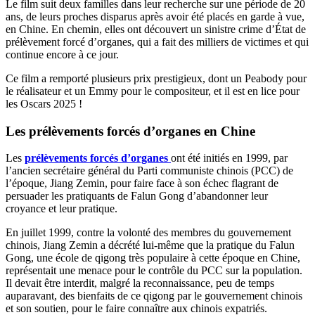
Le film suit deux familles dans leur recherche sur une période de 20
ans, de leurs proches disparus après avoir été placés en garde à vue,
en Chine. En chemin, elles ont découvert un sinistre crime d’État de
prélèvement forcé d’organes, qui a fait des milliers de victimes et qui
continue encore à ce jour.
Ce film a remporté plusieurs prix prestigieux, dont un Peabody pour
le réalisateur et un Emmy pour le compositeur, et il est en lice pour
les Oscars 2025 !
Les
prélèvements forcés d’organes
en Chine
Les
prélèvements forcés d’organes
ont été initiés en 1999, par
l’ancien secrétaire général du Parti communiste chinois (PCC) de
l’époque, Jiang Zemin, pour faire face à son échec flagrant de
persuader les pratiquants de Falun Gong d’abandonner leur
croyance et leur pratique.
En juillet 1999, contre la volonté des membres du gouvernement
chinois, Jiang Zemin a décrété lui-même que la pratique du Falun
Gong, une école de qigong très populaire à cette époque en Chine,
représentait une menace pour le contrôle du PCC sur la population.
Il devait être interdit, malgré la reconnaissance, peu de temps
auparavant, des bienfaits de ce qigong par le gouvernement chinois
et son soutien, pour le faire connaître aux chinois expatriés.