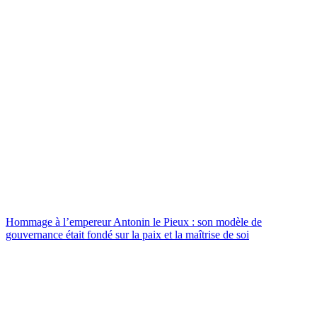
Hommage à l’empereur Antonin le Pieux : son modèle de
gouvernance était fondé sur la paix et la maîtrise de soi