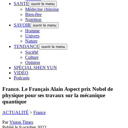
SANTÉ
ouvrir le menu
Médecine chinoise
Bien-être
Nutrition
SAVOIR
ouvrir le menu
Homme
Univers
Nature
TENDANCE
ouvrir le menu
Société
Culture
Opinion
SPÉCIAL SHEN YUN
VIDÉO
Podcasts
France.
Le Français Alain Aspect prix Nobel de
physique pour ses travaux sur la mécanique
quantique
ACTUALITÉ
>
France
Par
Vision Times
Publié le 9 octobre 2022