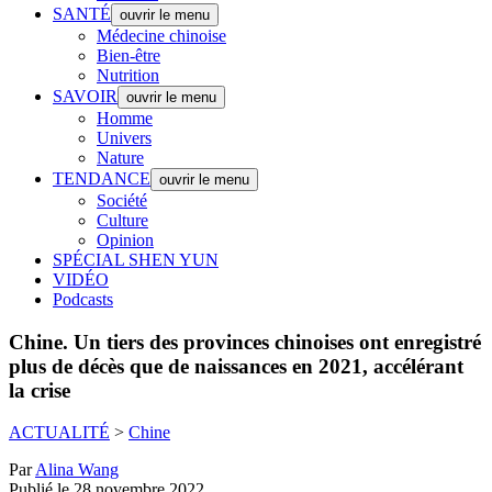
SANTÉ
ouvrir le menu
Médecine chinoise
Bien-être
Nutrition
SAVOIR
ouvrir le menu
Homme
Univers
Nature
TENDANCE
ouvrir le menu
Société
Culture
Opinion
SPÉCIAL SHEN YUN
VIDÉO
Podcasts
Chine.
Un tiers des provinces chinoises ont enregistré
plus de décès que de naissances en 2021, accélérant
la crise
ACTUALITÉ
>
Chine
Par
Alina Wang
Publié le 28 novembre 2022