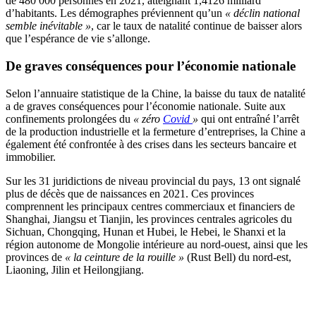
de 480 000 personnes en 2021, atteignant 1,4126 milliard
d’habitants. Les démographes préviennent qu’un
« déclin national
semble inévitable »
, car le taux de natalité continue de baisser alors
que l’espérance de vie s’allonge.
De graves conséquences pour l’économie nationale
Selon l’annuaire statistique de la Chine, la baisse du taux de natalité
a de graves conséquences pour l’économie nationale. Suite aux
confinements prolongées du
« zéro
Covid
»
qui ont entraîné l’arrêt
de la production industrielle et la fermeture d’entreprises, la Chine a
également été confrontée à des crises dans les secteurs bancaire et
immobilier.
Sur les 31 juridictions de niveau provincial du pays, 13 ont signalé
plus de décès que de naissances en 2021. Ces provinces
comprennent les principaux centres commerciaux et financiers de
Shanghai, Jiangsu et Tianjin, les provinces centrales agricoles du
Sichuan, Chongqing, Hunan et Hubei, le Hebei, le Shanxi et la
région autonome de Mongolie intérieure au nord-ouest, ainsi que les
provinces de
« la ceinture de la rouille »
(Rust Bell) du nord-est,
Liaoning, Jilin et Heilongjiang.