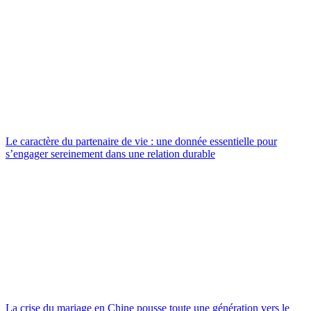
Le caractère du partenaire de vie : une donnée essentielle pour
s’engager sereinement dans une relation durable
La crise du mariage en Chine pousse toute une génération vers le