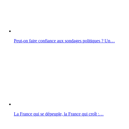
Peut-on faire confiance aux sondages politiques ? Un…
La France qui se dépeuple, la France qui croît :…