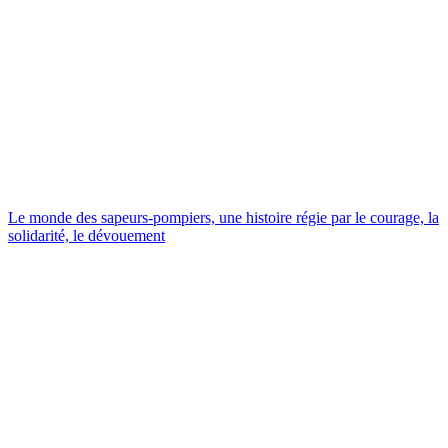
Le monde des sapeurs-pompiers, une histoire régie par le courage, la
solidarité, le dévouement