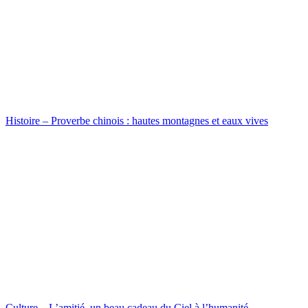
Histoire – Proverbe chinois : hautes montagnes et eaux vives
Culture – L’amitié, un beau cadeau du Ciel à l’humanité