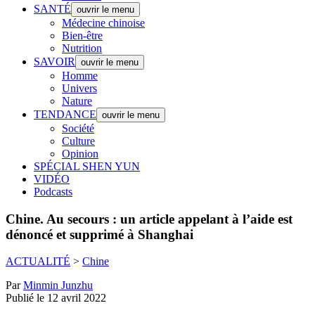
SANTÉ
ouvrir le menu
Médecine chinoise
Bien-être
Nutrition
SAVOIR
ouvrir le menu
Homme
Univers
Nature
TENDANCE
ouvrir le menu
Société
Culture
Opinion
SPÉCIAL SHEN YUN
VIDÉO
Podcasts
Chine.
Au secours : un article appelant à l’aide est
dénoncé et supprimé à Shanghai
ACTUALITÉ
>
Chine
Par
Minmin Junzhu
Publié le 12 avril 2022