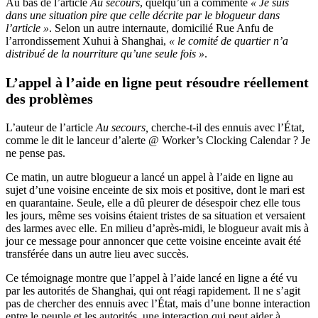
Au bas de l’article
Au secours
, quelqu’un a commenté
« Je suis
dans une situation pire que celle décrite par le blogueur dans
l’article »
. Selon un autre internaute, domicilié Rue Anfu de
l’arrondissement Xuhui à Shanghai,
« le comité de quartier n’a
distribué de la nourriture qu’une seule fois »
.
L’appel à l’aide en ligne peut résoudre réellement
des problèmes
L’auteur de l’article
Au secours,
cherche-t-il des ennuis avec l’État,
comme le dit le lanceur d’alerte @ Worker’s Clocking Calendar ? Je
ne pense pas.
Ce matin, un autre blogueur a lancé un appel à l’aide en ligne au
sujet d’une voisine enceinte de six mois et positive, dont le mari est
en quarantaine. Seule, elle a dû pleurer de désespoir chez elle tous
les jours, même ses voisins étaient tristes de sa situation et versaient
des larmes avec elle. En milieu d’après-midi, le blogueur avait mis à
jour ce message pour annoncer que cette voisine enceinte avait été
transférée dans un autre lieu avec succès.
Ce témoignage montre que l’appel à l’aide lancé en ligne a été vu
par les autorités de Shanghai, qui ont réagi rapidement. Il ne s’agit
pas de chercher des ennuis avec l’État, mais d’une bonne interaction
entre le peuple et les autorités, une interaction qui peut aider à