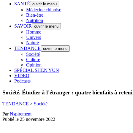
SANTÉ
ouvrir le menu
Médecine chinoise
Bien-être
Nutrition
SAVOIR
ouvrir le menu
Homme
Univers
Nature
TENDANCE
ouvrir le menu
Société
Culture
Opinion
SPÉCIAL SHEN YUN
VIDÉO
Podcasts
Société.
Étudier à l’étranger : quatre bienfaits à reteni
TENDANCE
>
Société
Par
Nspirement
Publié le 25 novembre 2022