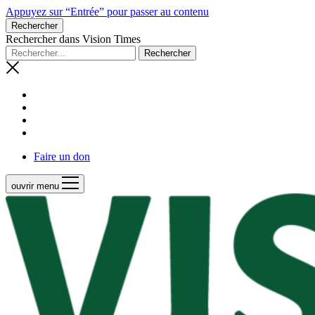
Appuyez sur “Entrée” pour passer au contenu
Rechercher
Rechercher dans Vision Times
Faire un don
ouvrir menu