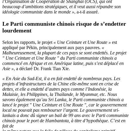
l’Organisation de Coopération de Shanghai
(
OCS), qui ont
beaucoup d’ambitions stratégiques, et il veut aussi répandre son
idéologie communiste dans le monde »
, a-t-il assuré.
Le Parti communiste chinois risque de s’endetter
lourdement
Selon les rapports, le projet
« Une Ceinture et Une Route »
est
appliqué par Pékin, principalement aux pays pauvres.
«
Malheureusement, la plupart de ces pays se sont endettés. Le projet
" Une Ceinture et Une Route " du Parti communiste chinois a
commencé en Afrique et en Amérique latine, puis s’est déplacé en
Asie »
, a déclaré Dr. Frank Tian Xie.
« En Asie du Sud-Est, il a en fait endetté de nombreux pays. Les
projets d’infrastructures de la Chine elle-même sont en crise de
dettes, et elle a endetté d’autres pays comme l’Indonésie, la
Malaisie, les Philippines, la Thaïlande, le Myanmar, etc. Nous
savons également qu’au Sri Lanka, le Parti communiste chinois a
lancé le projet " Une Ceinture et Une Route ", car le gouvernement
local ne pouvait pas rembourser l’argent. Le gouvernement sri-
lankais a donc dû signer un bail de 99 ans avec le Parti communiste
chinois pour le port de Hambantota, à titre d’hypothèque. C’est en
fait de