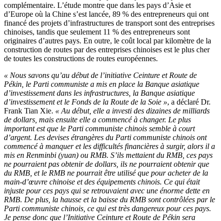
complémentaire. L’étude montre que dans les pays d’Asie et
d’Europe où la Chine s’est lancée, 89 % des entrepreneurs qui ont
financé des projets d’infrastructures de transport sont des entreprises
chinoises, tandis que seulement 11 % des entrepreneurs sont
originaires d’autres pays. En outre, le coût local par kilomètre de la
construction de routes par des entreprises chinoises est le plus cher
de toutes les constructions de routes européennes.
« Nous savons qu’au début de l’initiative Ceinture et Route de
Pékin, le Parti communiste a mis en place la Banque asiatique
d’investissement dans les infrastructures, la Banque asiatique
d’investissement et le Fonds de la Route de la Soie »
, a déclaré Dr.
Frank Tian Xie.
« Au début, elle a investi des dizaines de milliards
de dollars, mais ensuite elle a commencé à changer. Le plus
important est que le Parti communiste chinois semble à court
d’argent. Les devises étrangères du Parti communiste chinois ont
commencé à manquer et les difficultés financières à surgir, alors il a
mis en Renminbi (yuan) ou RMB. S’ils mettaient du RMB, ces pays
ne pourraient pas obtenir de dollars, ils ne pourraient obtenir que
du RMB, et le RMB ne pourrait être utilisé que pour acheter de la
main-d’œuvre chinoise et des équipements chinois. Ce qui était
injuste pour ces pays qui se retrouvaient avec une énorme dette en
RMB. De plus, la hausse et la baisse du RMB sont contrôlées par le
Parti communiste chinois, ce qui est très dangereux pour ces pays.
Je pense donc que l’Initiative Ceinture et Route de Pékin sera