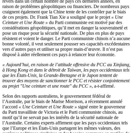
revers dans un certain nombre de pays ces dernières années, en
raison de problèmes géopolitiques ou financiers. De nombreux pays
craignent également que la Chine tente de les contrôler par le biais
de ces projets. Dr. Frank Tian Xie a souligné que le projet
« Une
Ceinture et Une Route »
du Parti communiste est motivé par des
considérations géopolitiques, qu’il met en danger la souveraineté et
pose un risque pour la sécurité nationale. De plus en plus de pays
résistent et voient le danger. Le Parti communiste chinois n’a aucune
bonne volonté, il veut seulement pousser ses capacités excédentaires
vers d’autres pays et utiliser sa propre main-d’œuvre. Il n’est pas
disposé à aider réellement ces pays à relancer leur économie.
« Aujourd’hui, en raison de l’attitude offensive du PCC au Xinjiang,
à Hong Kong et dans le détroit de Taïwan, les pays occidentaux tels
que les États-Unis, la Grande-Bretagne et le Japon tentent de
trouver des moyens de sanctionner le PCC et résister conjointement
au projet "Une ceinture et une route" du PCC »
, a-t-affirmé.
Selon des rapports australiens, le gouvernement fédéral de
l’Australie, par le biais de Marise Morrison, a récemment annulé
l’accord
« Une Ceinture et Une Route »
signé entre le gouverneur
du Parti travailliste de Victoria et le Parti communiste chinois, au
motif qu’il ne servait pas les intérêts de la sécurité nationale de
l’Australie. Certains experts affirment que les pays occidentaux tels
que l’Europe et les États-Unis partagent les mêmes valeurs, des