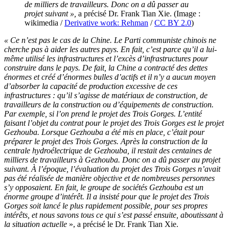
de milliers de travailleurs. Donc on a dû passer au
projet suivant »,
a précisé Dr. Frank Tian Xie. (Image :
wikimedia /
Derivative work: Rehman
/
CC BY 2.0
)
« Ce n’est pas le cas de la Chine. Le Parti communiste chinois ne
cherche pas à aider les autres pays. En fait, c’est parce qu’il a lui-
même utilisé les infrastructures et l’excès d’infrastructures pour
construire dans le pays. De fait, la Chine a contracté des dettes
énormes et créé d’énormes bulles d’actifs et il n’y a aucun moyen
d’absorber la capacité de production excessive de ces
infrastructures : qu’il s’agisse de matériaux de construction, de
travailleurs de la construction ou d’équipements de construction.
Par exemple, si l’on prend le projet des Trois Gorges. L’entité
faisant l’objet du contrat pour le projet des Trois Gorges est le projet
Gezhouba. Lorsque Gezhouba a été mis en place, c’était pour
préparer le projet des Trois Gorges. Après la construction de la
centrale hydroélectrique de Gezhouba, il restait des centaines de
milliers de travailleurs à Gezhouba. Donc on a dû passer au projet
suivant. À l’époque, l’évaluation du projet des Trois Gorges n’avait
pas été réalisée de manière objective et de nombreuses personnes
s’y opposaient. En fait, le groupe de sociétés Gezhouba est un
énorme groupe d’intérêt. Il a insisté pour que le projet des Trois
Gorges soit lancé le plus rapidement possible, pour ses propres
intérêts, et nous savons tous ce qui s’est passé ensuite, aboutissant à
la situation actuelle
», a précisé le Dr. Frank Tian Xie.