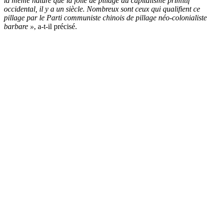
la même nature que la folie de pillage du capitalisme primitif
occidental, il y a un siècle. Nombreux sont ceux qui qualifient ce
pillage par le Parti communiste chinois de pillage néo-colonialiste
barbare »
, a-t-il précisé.