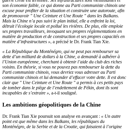
guerre civile est terminée. Ses infrastructures sont vieillissantes et
son économie faible, ce qui donne au Parti communiste chinois une
excuse pour profiter de la situation et construire une autoroute, afin
de promouvoir " Une Ceinture et Une Route " dans les Balkans.
Mais la Chine n’a pas suivi le plan initial, elle a enfreint la loi,
détruit l’écologie locale et pollué les rivières. De plus, elle emploie
ses propres travailleurs, invoquant ses propres réglementations en
matière de production et de construction et ses propres capacités en
matière d’infrastructures »
, a précisé le Dr. Frank Tian Xie.
« La République du Monténégro, qui ne peut pas rembourser sa
dette d’un milliard de dollars à la Chine, a demandé à adhérer à
l’Union européenne, cherchant à obtenir l’aide du club des riches
voisins. En théorie, si vous ne pouvez pas rembourser la dette du
Parti communiste chinois, vous devriez vous adresser au Parti
communiste chinois et lui demander d’effacer votre dette. Il est donc
clair que " Une Ceinture et Une Route " a permis à ces petits pays
de tomber dans le piège de l’endettement de Pékin, dont ils sont
incapables de s’extraire »
, a-t-il souligné.
Les ambitions géopolitiques de la Chine
Dr. Frank Tian Xie poursuit son analyse en avançant :
« Un autre
point est que même dans les Balkans, les républiques du
Monténégro, de la Serbie et de la Croatie, qui faisaient à l’origine