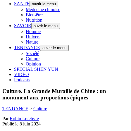
SANTÉ
ouvrir le menu
Médecine chinoise
Bien-être
Nutrition
SAVOIR
ouvrir le menu
Homme
Univers
Nature
TENDANCE
ouvrir le menu
Société
Culture
Opinion
SPÉCIAL SHEN YUN
VIDÉO
Podcasts
Culture.
La Grande Muraille de Chine : un
monument aux proportions épiques
TENDANCE
>
Culture
Par
Robin Lefebvre
Publié le 8 juin 2024