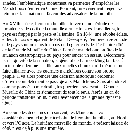
années, l’emblématique monument va permettre d’empêcher les
Mandchous d’entrer en Chine. Pourtant, un événement majeur va
retourner la situation en faveur des adversaires de la muraille.
Au XVIIe siècle, l’empire du milieu traverse une période de
turbulences, le coût de la muraille a ruiné le pays. Par ailleurs, le
pays est frappé par la peste et la famine. En 1644, une révolte éclate,
et les chinois s’emparent de Pékin. Désespéré, l’empereur se suicide
et le pays sombre dans le chaos de la guerre civile. De l’autre côté
de la Grande Muraille de Chine, l’armée mandchoue profite de la
situation catastrophique du pays pour lancer un assaut. Déconcerté
par la gravité de la situation, le général de l’armée Ming fait face à
un terrible dilemme : s’allier aux rebelles chinois qu’il méprise ou
faire alliance avec les guerriers mandchous contre son propre
peuple. Il va alors prendre une décision historique : ordonner
d’ouvrir complètement le passage aux Mandchous. Sans attendre et
comme poussés par le destin, les guerriers traversent la Grande
Muraille de Chine et s’emparent de tout le pays. Après un an de
période transitoire Shun, c’est l’avènement de la grande dynastie
Qing.
Au cours des décennies qui suivent, les Mandchous vont
considérablement élargir le territoire de l’empire du milieu, au Nord
et vers l’Ouest. La huitième merveille du monde, à présent laissée de
côté, n’est déjà plus une frontière.