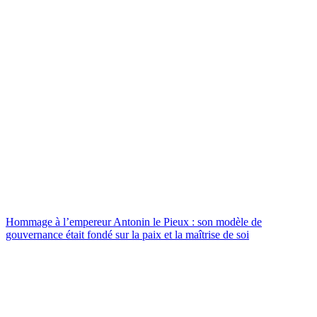
Hommage à l’empereur Antonin le Pieux : son modèle de
gouvernance était fondé sur la paix et la maîtrise de soi