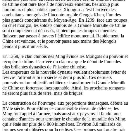
de Chine doit faire face à de nouveaux ennemis, beaucoup plus
nombreux et plus habiles que les Xiongnu : c’est l’arrivée des
combattants mongols de l’incontournable Gengis Khan, l’un des
plus grands conquérants du Moyen-Âge. En 1209, face aux troupes
du chef mongol, les soldats chinois de la Grande Muraille de Chine
sont complètement dépassés, si bien que les troupes ennemies
finissent par passer à travers l’édifice monumental. Rapidement, la
Chine est vaincue, et le pouvoir passe aux mains des Mongols
pendant plus d’un siècle.
En 1368, le clan chinois des Ming évince les Mongols du pouvoir et
récupère le trône. L’arrivée du clan marque le début de l’une des
plus brillantes dynasties de l’histoire chinoise.
Les empereurs de la nouvelle dynastie veulent absolument éviter de
revivre l’affront subi un siècle et demi plus tôt. Ces derniers
poursuivront un objectif ambitieux : transformer la Grande Muraille
de Chine en forteresse inexpugnable. Ainsi, les prochains remparts
ne seront plus faits de terre, mais de briques.
La construction de l’ouvrage, aux proportions titanesques, débute au
XVIe siècle. Pour édifier ce considérable réseau de défense, les
Ming font appel à l’armée, mais aussi aux paysans. Il faudra une
centaine d'années pour terminer le chantier de la muraille des Ming,
qui s’étale sur plus de 8 800 kilomètres. Environ 3,8 milliards de
briques seront utilisées pour la réaliser. Ces briques sont quatre fois