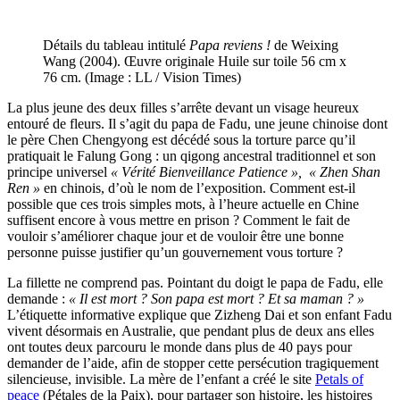
Détails du tableau intitulé
Papa reviens !
de Weixing
Wang (2004). Œuvre originale Huile sur toile 56 cm x
76 cm. (Image : LL / Vision Times)
La plus jeune des deux filles s’arrête devant un visage heureux
entouré de fleurs. Il s’agit du papa de Fadu, une jeune chinoise dont
le père Chen Chengyong est décédé sous la torture parce qu’il
pratiquait le Falung Gong : un qigong ancestral traditionnel et son
principe universel
« Vérité Bienveillance Patience », « Zhen Shan
Ren »
en chinois, d’où le nom de l’exposition. Comment est-il
possible que ces trois simples mots, à l’heure actuelle en Chine
suffisent encore à vous mettre en prison ? Comment le fait de
vouloir s’améliorer chaque jour et de vouloir être une bonne
personne puisse justifier qu’un gouvernement vous torture ?
La fillette ne comprend pas. Pointant du doigt le papa de Fadu, elle
demande :
« Il est mort ? Son papa est mort ? Et sa maman ? »
L’étiquette informative explique que Zizheng Dai et son enfant Fadu
vivent désormais en Australie, que pendant plus de deux ans elles
ont toutes deux parcouru le monde dans plus de 40 pays pour
demander de l’aide, afin de stopper cette persécution tragiquement
silencieuse, invisible. La mère de l’enfant a créé le site
Petals of
peace
(Pétales de la Paix), pour partager son histoire, les histoires