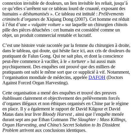
connexion invisible de douleurs, un lien invisible les reliait, jusqu’à
ce qu’elles s’arrêtent sur ce tableau lourd de cruauté, exposant des
humains
« déshumanisés »
. Ce tableau est intitulé :
Prélèvements
criminels d’organes
de Xiqiang Dong (2007). Cet homme est réduit
à l’état d’une
« vulgaire voiture »
sur laquelle un chirurgien chinois
pille des pièces détachées : cet humain est considéré comme un
objet, un produit commercial rentable et lucratif.
C’est une histoire vraie racontée par la femme du chirurgien à droite,
dans le tableau, qui doute, qui hésite face ici, aux cris de douleurs du
pratiquant de Falun Gong. Qui ne sait plus, et dont la conscience
peut-être commence à vaciller, à le
« torturer »
lui aussi mais
psychiquement. Des enquêtes ont prouvé que des milliers de
pratiquants ont subi le même sort que ce supplicié à vif. Notamment,
l’organisation mondiale de médecins, appelée
DAFOH
(Doctors
Against Forced Organ Harvesting).
Cette organisation a mené des enquêtes et trouvé des preuves
établissant clairement et objectivement des prélèvements forcés
d’organes illégaux et non éthiques organisés en Chine par le régime
en place. Il y a également le rapport de David Kilgour et David
Matas dans leur livre
Bloody Harvest
, ainsi que l’enquête menée
durant sept ans par Ethan Gutmann
The Slaughter : Mass Killings,
Organ Harvesting, and China’s Secret Solution to Its Dissident
Problem
arrivent aux conclusions identiques.