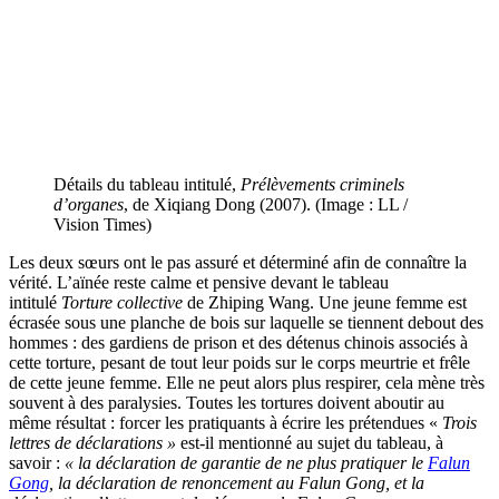
Détails du tableau intitulé,
Prélèvements criminels
d’organes
, de Xiqiang Dong (2007). (Image : LL /
Vision Times)
Les deux sœurs ont le pas assuré et déterminé afin de connaître la
vérité. L’aïnée reste calme et pensive devant le tableau
intitulé
Torture collective
de Zhiping Wang. Une jeune femme est
écrasée sous une planche de bois sur laquelle se tiennent debout des
hommes : des gardiens de prison et des détenus chinois associés à
cette torture, pesant de tout leur poids sur le corps meurtrie et frêle
de cette jeune femme. Elle ne peut alors plus respirer, cela mène très
souvent à des paralysies. Toutes les tortures doivent aboutir au
même résultat : forcer les pratiquants à écrire les prétendues «
Trois
lettres de déclarations »
est-il mentionné au sujet du tableau, à
savoir :
« la déclaration de garantie de ne plus pratiquer le
Falun
Gong
, la déclaration de renoncement au Falun Gong, et la