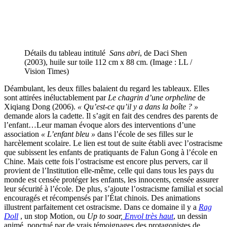
Détails du tableau intitulé
Sans abri
, de Daci Shen
(2003), huile sur toile 112 cm x 88 cm. (Image : LL /
Vision Times)
Déambulant, les deux filles balaient du regard les tableaux. Elles
sont attirées inéluctablement par
Le chagrin d’une orpheline
de
Xiqiang Dong (2006).
« Qu’est-ce qu’il y a dans la boîte ? »
demande alors la cadette. Il s’agit en fait des cendres des parents de
l’enfant…Leur maman évoque alors des interventions d’une
association
« L’enfant bleu »
dans l’école de ses filles sur le
harcèlement scolaire. Le lien est tout de suite établi avec l’ostracisme
que subissent les enfants de pratiquants de Falun Gong à l’école en
Chine. Mais cette fois l’ostracisme est encore plus pervers, car il
provient de l’Institution elle-même, celle qui dans tous les pays du
monde est censée protéger les enfants, les innocents, censée assurer
leur sécurité à l’école. De plus, s’ajoute l’ostracisme familial et social
encouragés et récompensés par l’État chinois. Des animations
illustrent parfaitement cet ostracisme. Dans ce domaine il y a
Rag
Doll
, un stop Motion, ou
Up to soar,
Envol très haut
, un dessin
animé, ponctué par de vrais témoignages des protagonistes de