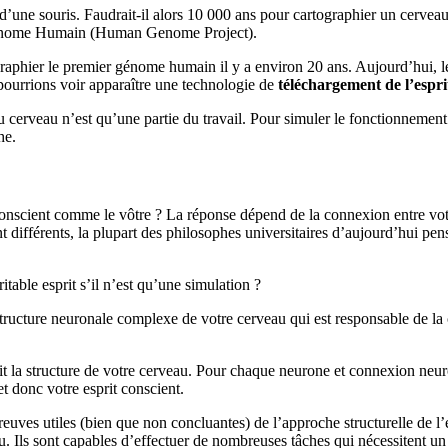
 d’une souris. Faudrait-il alors 10 000 ans pour cartographier un cerv
et Génome Humain (Human Genome Project).
ographier le premier génome humain il y a environ 20 ans. Aujourd’hui, le
 pourrions voir apparaître une technologie de
téléchargement de l’espri
 du cerveau n’est qu’une partie du travail. Pour simuler le fonctionnemen
he.
conscient comme le vôtre ? La réponse dépend de la connexion entre vot
ent différents, la plupart des philosophes universitaires d’aujourd’hui p
able esprit s’il n’est qu’une simulation ?
ucture neuronale complexe de votre cerveau qui est responsable de la cr
it la structure de votre cerveau. Pour chaque neurone et connexion neur
t donc votre esprit conscient.
 preuves utiles (bien que non concluantes) de l’approche structurelle de 
au. Ils sont capables d’effectuer de nombreuses tâches qui nécessitent un 