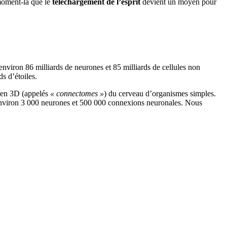
moment-là que le
téléchargement de l’esprit
devient un moyen pour
environ 86 milliards de neurones et 85 milliards de cellules non
s d’étoiles.
e en 3D (appelés
« connectomes »
) du cerveau d’organismes simples.
 environ 3 000 neurones et 500 000 connexions neuronales. Nous