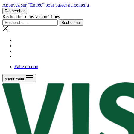
Appuyez sur “Entrée” pour passer au contenu
Rechercher
Rechercher dans Vision Times
Faire un don
ouvrir menu