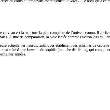
e créée au cours du processus est réellement
« vous »
. Ce n’est qu’à ce 
cerveau est la structure la plus complexe de l’univers connu. Il abrite 
les. À titre de comparaison, la Voie lactée compte environ 200 milliard
ure actuelle, les neuroscientifiques établissent des schémas de câblag
r est celui d’une larve de drosophile (mouche des fruits), qui compte
rochaines années.