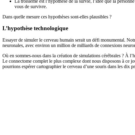
La troisième est l’hypothèse de la survie, l’idée que la personn
vous de survivre.
Dans quelle mesure ces hypothèses sont-elles plausibles ?
L’hypothèse technologique
Essayer de simuler le cerveau humain serait un défi monumental. Notre 
neuronales, avec environ un million de milliards de connexions neurona
Où en sommes-nous dans la création de simulations cérébrales ? À l’he
Le connectome complet le plus complexe dont nous disposons à ce jou
pourrions espérer cartographier le cerveau d’une souris dans les dix p