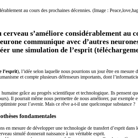
dérablement au cours des prochaines décennies. (Image : Peace,love,hap
u cerveau s’améliore considérablement au co
eurone communique avec d’autres neurones.
éer une simulation de l’esprit (téléchargeme
 l’esprit
), l’idée selon laquelle nous pourrions un jour être en mesure 
humanisme et compte plusieurs défenseurs importants, dont l’informatic
n humaine grâce au progrès scientifique et technologique. Ils pensent qu
urs). Il pourrait même nous permettre de nous améliorer, par exemple e
ptimiste pour l’avenir. Mais ce rêve a-t-il une quelconque substance ?
ypothèses fondamentales
ns en mesure de développer une technologie de transfert d’esprit dans l
cerveau simulé donnerait naissance à un véritable esprit.