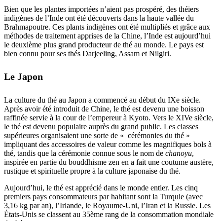
Bien que les plantes importées n’aient pas prospéré, des théiers
indigènes de l’Inde ont été découverts dans la haute vallée du
Brahmapoutre. Ces plants indigènes ont été multipliés et grâce aux
méthodes de traitement apprises de la Chine, l’Inde est aujourd’hui
le deuxième plus grand producteur de thé au monde. Le pays est
bien connu pour ses thés Darjeeling, Assam et Nilgiri.
Le Japon
La culture du thé au Japon a commencé au début du IXe siècle.
Après avoir été introduit de Chine, le thé est devenu une boisson
raffinée servie à la cour de l’empereur à Kyoto. Vers le XIVe siècle,
le thé est devenu populaire auprès du grand public. Les classes
supérieures organisaient une sorte de « cérémonies du thé »
impliquant des accessoires de valeur comme les magnifiques bols à
thé, tandis que la cérémonie connue sous le nom de
chanoyu
,
inspirée en partie du bouddhisme zen en a fait une coutume austère,
rustique et spirituelle propre à la culture japonaise du thé.
Aujourd’hui, le thé est apprécié dans le monde entier. Les cinq
premiers pays consommateurs par habitant sont la Turquie (avec
3,16 kg par an), l’Irlande, le Royaume-Uni, l’Iran et la Russie. Les
États-Unis se classent au 35ème rang de la consommation mondiale