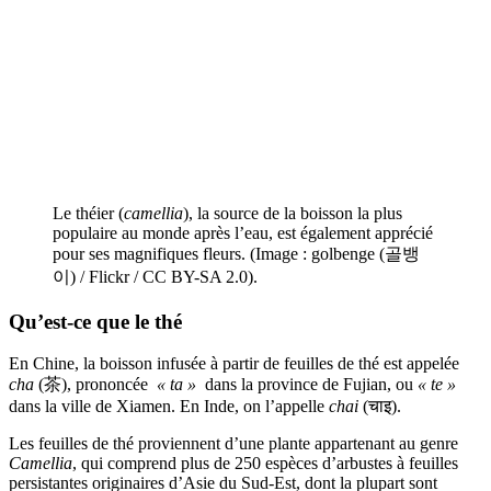
Le théier (
camellia
), la source de la boisson la plus
populaire au monde après l’eau, est également apprécié
pour ses magnifiques fleurs. (Image : golbenge (골뱅
이) / Flickr / CC BY-SA 2.0).
Qu’est-ce que le thé
En Chine, la boisson infusée à partir de feuilles de thé est appelée
cha
(茶), prononcée
« ta »
dans la province de Fujian, ou
« te »
dans la ville de Xiamen. En Inde, on l’appelle
chai
(चाइ).
Les feuilles de thé proviennent d’une plante appartenant au genre
Camellia
, qui comprend plus de 250 espèces d’arbustes à feuilles
persistantes originaires d’Asie du Sud-Est, dont la plupart sont