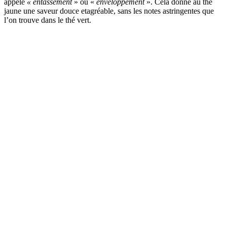
appelé
« entassement
» ou «
enveloppement
». Cela donne au thé
jaune une saveur douce etagréable, sans les notes astringentes que
l’on trouve dans le thé vert.