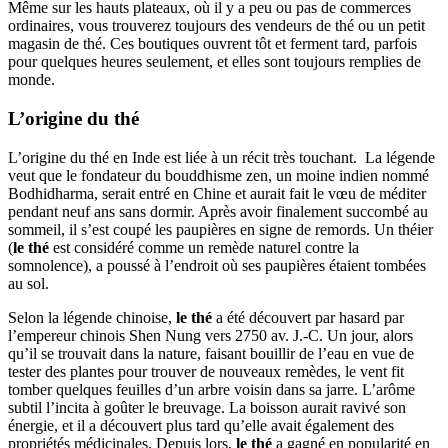
Même sur les hauts plateaux, où il y a peu ou pas de commerces
ordinaires, vous trouverez toujours des vendeurs de thé ou un petit
magasin de thé. Ces boutiques ouvrent tôt et ferment tard, parfois
pour quelques heures seulement, et elles sont toujours remplies de
monde.
L’origine du thé
L’origine du thé en Inde est liée à un récit très touchant. La légende
veut que le fondateur du bouddhisme zen, un moine indien nommé
Bodhidharma, serait entré en Chine et aurait fait le vœu de méditer
pendant neuf ans sans dormir. Après avoir finalement succombé au
sommeil, il s’est coupé les paupières en signe de remords. Un théier
(
le
thé
est considéré comme un remède naturel contre la
somnolence), a poussé à l’endroit où ses paupières étaient tombées
au sol.
Selon la légende chinoise,
le thé
a été découvert par hasard par
l’empereur chinois Shen Nung vers 2750 av. J.-C. Un jour, alors
qu’il se trouvait dans la nature, faisant bouillir de l’eau en vue de
tester des plantes pour trouver de nouveaux remèdes, le vent fit
tomber quelques feuilles d’un arbre voisin dans sa jarre. L’arôme
subtil l’incita à goûter le breuvage. La boisson aurait ravivé son
énergie, et il a découvert plus tard qu’elle avait également des
propriétés médicinales. Depuis lors,
le thé
a gagné en popularité en