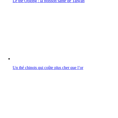
Le thé Oolong : la boisson santé de Taïwan
Un thé chinois qui coûte plus cher que l’or