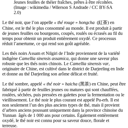
Jeunes feuilles de théier fraîches, prêtes à être récoltées.
(Image : wikimedia / Wilerson S Andrade / CC BY-SA
2.0)
Le thé noir,
que l’on appelle
« thé rouge
»
hongcha
(紅茶) en
Chine, est le thé le plus consommé au monde. Il est produit à partir
de jeunes feuilles ou bourgeons, coupés, roulés ou écrasés au fil du
temps pour obtenir un produit entièrement oxydé. Ce processus
réduit l’amertume, ce qui rend son goût agréable.
Les thés noirs Assam et Nilgiri de l’Inde proviennent de la variété
indigène
Camellia sinensis assamica
, qui donne une saveur plus
robuste que les thés noirs chinois. Le
Camellia sinensis var
,
originaire de Chine, est cultivé dans le district de Darjeeling en Inde
et donne au thé Darjeeling son arôme délicat et fruité.
Le thé sombre
, appelé
« thé noir
»
haicha
(黑茶) en Chine, peut être
fabriqué à partir de feuilles jeunes ou matures qui sont chauffées,
roulées, séchées, puis pressées en galettes pour la fermentation ou le
vieillissement. Le thé noir le plus courant est appelé Pu-erh. Il est
non seulement l’un des plus anciens types de thé, mais il provient
d’arbres anciens poussant uniquement dans la province chinoise du
Yunnan âgés de 1 000 ans pour certains. Également entièrement
oxydé, le thé noir est connu pour sa saveur douce, florale et
terreuse.