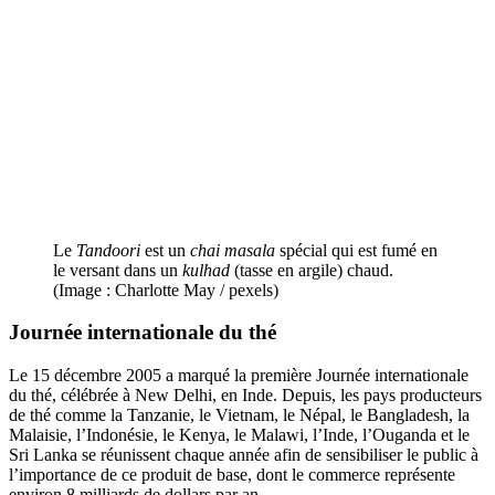
Le
Tandoori
est un
chai
masala
spécial qui est fumé en
le versant dans un
kulhad
(tasse en argile) chaud.
(Image : Charlotte May / pexels)
Journée internationale du thé
Le 15 décembre 2005 a marqué la première Journée internationale
du thé, célébrée à New Delhi, en Inde. Depuis, les pays producteurs
de thé comme la Tanzanie, le Vietnam, le Népal, le Bangladesh, la
Malaisie, l’Indonésie, le Kenya, le Malawi, l’Inde, l’Ouganda et le
Sri Lanka se réunissent chaque année afin de sensibiliser le public à
l’importance de ce produit de base, dont le commerce représente
environ 8 milliards de dollars par an.