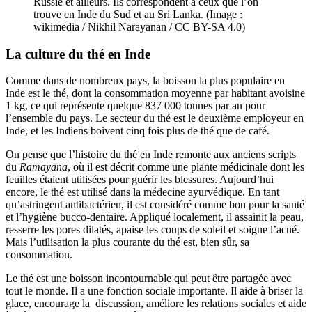
Russie et ailleurs. Ils correspondent à ceux que l’on
trouve en Inde du Sud et au Sri Lanka. (Image :
wikimedia / Nikhil Narayanan / CC BY-SA 4.0)
La culture du thé en Inde
Comme dans de nombreux pays, la boisson la plus populaire en
Inde est le thé, dont la consommation moyenne par habitant avoisine
1 kg, ce qui représente quelque 837 000 tonnes par an pour
l’ensemble du pays. Le secteur du thé est le deuxième employeur en
Inde, et les Indiens boivent cinq fois plus de thé que de café.
On pense que l’histoire du thé en Inde remonte aux anciens scripts
du
Ramayana
, où il est décrit comme une plante médicinale dont les
feuilles étaient utilisées pour guérir les blessures. Aujourd’hui
encore, le thé est utilisé dans la médecine ayurvédique. En tant
qu’astringent antibactérien, il est considéré comme bon pour la santé
et l’hygiène bucco-dentaire. Appliqué localement, il assainit la peau,
resserre les pores dilatés, apaise les coups de soleil et soigne l’acné.
Mais l’utilisation la plus courante du thé est, bien sûr, sa
consommation.
Le thé est une boisson incontournable qui peut être partagée avec
tout le monde. Il a une fonction sociale importante. Il aide à briser la
glace, encourage la discussion, améliore les relations sociales et aide