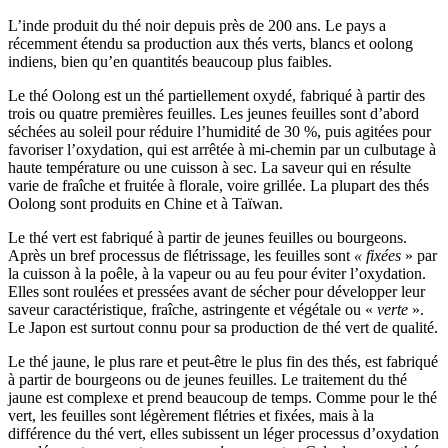
L’inde produit du thé noir depuis près de 200 ans. Le pays a
récemment étendu sa production aux thés verts, blancs et oolong
indiens, bien qu’en quantités beaucoup plus faibles.
Le thé Oolong
est un thé partiellement oxydé, fabriqué à partir des
trois ou quatre premières feuilles. Les jeunes feuilles sont d’abord
séchées au soleil pour réduire l’humidité de 30 %, puis agitées pour
favoriser l’oxydation, qui est arrêtée à mi-chemin par un culbutage à
haute température ou une cuisson à sec. La saveur qui en résulte
varie de fraîche et fruitée à florale, voire grillée. La plupart des thés
Oolong sont produits en Chine et à Taïwan.
Le thé vert
est fabriqué à partir de jeunes feuilles ou bourgeons.
Après un bref processus de flétrissage, les feuilles sont
« fixées
» par
la cuisson à la poêle, à la vapeur ou au feu pour éviter l’oxydation.
Elles sont roulées et pressées avant de sécher pour développer leur
saveur caractéristique, fraîche, astringente et végétale ou «
verte
».
Le Japon est surtout connu pour sa production de thé vert de qualité.
Le thé jaune
, le plus rare et peut-être le plus fin des thés, est fabriqué
à partir de bourgeons ou de jeunes feuilles. Le traitement du thé
jaune est complexe et prend beaucoup de temps. Comme pour le thé
vert, les feuilles sont légèrement flétries et fixées, mais à la
différence du thé vert, elles subissent un léger processus d’oxydation