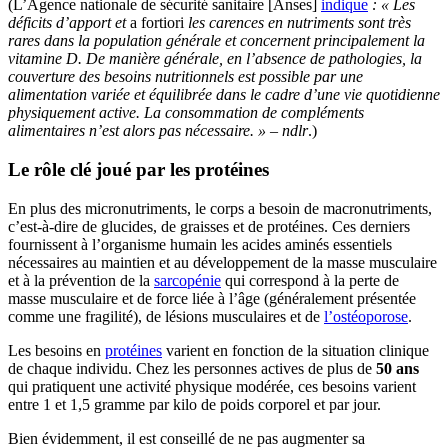
(L’Agence nationale de sécurité sanitaire [Anses]
indique
: « Les
déficits d’apport et
a fortiori
les carences en nutriments sont très
rares dans la population générale et concernent principalement la
vitamine D. De manière générale, en l’absence de pathologies, la
couverture des besoins nutritionnels est possible par une
alimentation variée et équilibrée dans le cadre d’une vie quotidienne
physiquement active. La consommation de compléments
alimentaires n’est alors pas nécessaire. » – ndlr
.)
Le rôle clé joué par les protéines
En plus des micronutriments, le corps a besoin de macronutriments,
c’est-à-dire de glucides, de graisses et de protéines. Ces derniers
fournissent à l’organisme humain les acides aminés essentiels
nécessaires au maintien et au développement de la masse musculaire
et à la prévention de la
sarcopénie
qui correspond à la perte de
masse musculaire et de force liée à l’âge (généralement présentée
comme une fragilité), de lésions musculaires et de
l’ostéoporose
.
Les besoins en
protéines
varient en fonction de la situation clinique
de chaque individu. Chez les personnes actives de plus de
50 ans
qui pratiquent une activité physique modérée, ces besoins varient
entre 1 et 1,5 gramme par kilo de poids corporel et par jour.
Bien évidemment, il est conseillé de ne pas augmenter sa