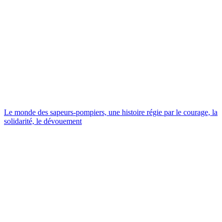
Le monde des sapeurs-pompiers, une histoire régie par le courage, la
solidarité, le dévouement