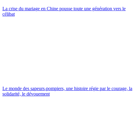
La crise du mariage en Chine pousse toute une génération vers le
célibat
Le monde des sapeurs-pompiers, une histoire régie par le courage, la
solidarité, le dévouement