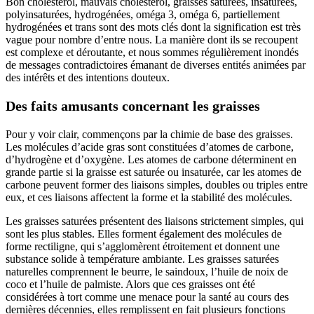
Bon cholestérol, mauvais cholestérol, graisses saturées, insaturées,
polyinsaturées, hydrogénées, oméga 3, oméga 6, partiellement
hydrogénées et trans sont des mots clés dont la signification est très
vague pour nombre d’entre nous. La manière dont ils se recoupent
est complexe et déroutante, et nous sommes régulièrement inondés
de messages contradictoires émanant de diverses entités animées par
des intérêts et des intentions douteux.
Des faits amusants concernant les graisses
Pour y voir clair, commençons par la chimie de base des graisses.
Les molécules d’acide gras sont constituées d’atomes de carbone,
d’hydrogène et d’oxygène. Les atomes de carbone déterminent en
grande partie si la graisse est saturée ou insaturée, car les atomes de
carbone peuvent former des liaisons simples, doubles ou triples entre
eux, et ces liaisons affectent la forme et la stabilité des molécules.
Les graisses saturées présentent des liaisons strictement simples, qui
sont les plus stables. Elles forment également des molécules de
forme rectiligne, qui s’agglomèrent étroitement et donnent une
substance solide à température ambiante. Les graisses saturées
naturelles comprennent le beurre, le saindoux, l’huile de noix de
coco et l’huile de palmiste. Alors que ces graisses ont été
considérées à tort comme une menace pour la santé au cours des
dernières décennies, elles remplissent en fait plusieurs fonctions