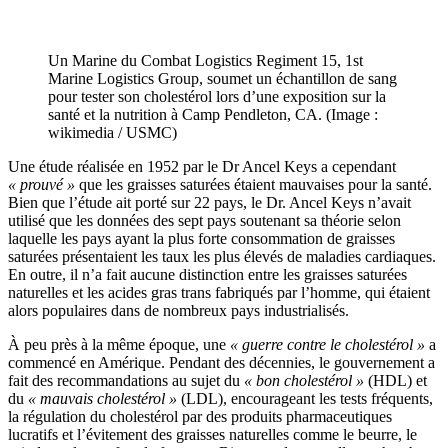
Un Marine du Combat Logistics Regiment 15, 1st
Marine Logistics Group, soumet un échantillon de sang
pour tester son cholestérol lors d’une exposition sur la
santé et la nutrition à Camp Pendleton, CA. (Image :
wikimedia / USMC)
Une étude réalisée en 1952 par le Dr Ancel Keys a cependant
« prouvé »
que les graisses saturées étaient mauvaises pour la santé.
Bien que l’étude ait porté sur 22 pays, le Dr. Ancel Keys n’avait
utilisé que les données des sept pays soutenant sa théorie selon
laquelle les pays ayant la plus forte consommation de graisses
saturées présentaient les taux les plus élevés de maladies cardiaques.
En outre, il n’a fait aucune distinction entre les graisses saturées
naturelles et les acides gras trans fabriqués par l’homme, qui étaient
alors populaires dans de nombreux pays industrialisés.
À peu près à la même époque, une
« guerre contre le cholestérol »
a
commencé en Amérique. Pendant des décennies, le gouvernement a
fait des recommandations au sujet du
« bon cholestérol »
(HDL) et
du
« mauvais cholestérol »
(LDL), encourageant les tests fréquents,
la régulation du cholestérol par des produits pharmaceutiques
lucratifs et l’évitement des graisses naturelles comme le beurre, le