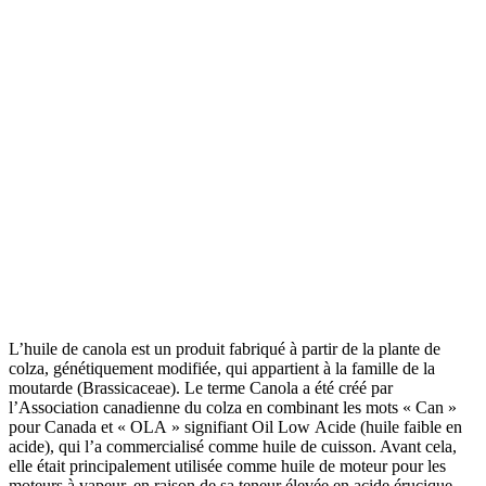
L’huile de canola est un produit fabriqué à partir de la plante de
colza, génétiquement modifiée, qui appartient à la famille de la
moutarde (Brassicaceae). Le terme Canola a été créé par
l’Association canadienne du colza en combinant les mots « Can »
pour Canada et « OLA » signifiant Oil Low Acide (huile faible en
acide), qui l’a commercialisé comme huile de cuisson. Avant cela,
elle était principalement utilisée comme huile de moteur pour les
moteurs à vapeur, en raison de sa teneur élevée en acide érucique