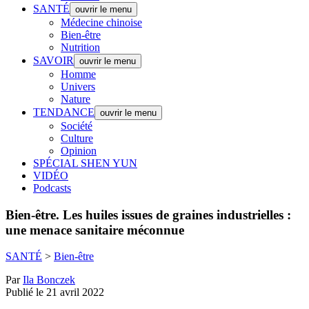
SANTÉ
ouvrir le menu
Médecine chinoise
Bien-être
Nutrition
SAVOIR
ouvrir le menu
Homme
Univers
Nature
TENDANCE
ouvrir le menu
Société
Culture
Opinion
SPÉCIAL SHEN YUN
VIDÉO
Podcasts
Bien-être.
Les huiles issues de graines industrielles :
une menace sanitaire méconnue
SANTÉ
>
Bien-être
Par
Ila Bonczek
Publié le 21 avril 2022