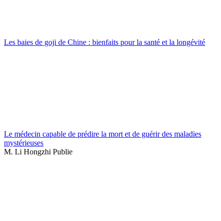
Les baies de goji de Chine : bienfaits pour la santé et la longévité
Le médecin capable de prédire la mort et de guérir des maladies
mystérieuses
M. Li Hongzhi Publie